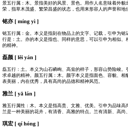
景五行属：木。景指美好的风景、景色。用作人名意味着外貌
荣，指草木茂盛、繁荣昌盛的状态，也用来形容人的声誉和地
铭亦 [ míng yì ]
铭五行属：金。本义是指刻在物品上的文字、记载，引申为铭
行是：土。亦的本义是指也、同样的意思，可以引申为相似、
的精神。
磊颜 [ lěi yán ]
磊五行：土。本义为山石嶙峋、高耸的样子，形容山势险峻。
求卓越的精神。颜五行属：木。颜字本义是指面色、容貌、相
表美丽，内在优秀，具有高尚的品德和精神风范。
雅兰 [ yǎ lán ]
雅五行属性：木。本义是指高贵、文雅、优美。引申为品味高
兰是一种美丽的花卉，有清香、高雅的特点。兰有清新、高尚
琪宏 [ qí hóng ]