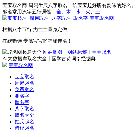
宝宝取名网-周易生辰八字取名，给宝宝起好听有韵味的好名。
起名常用汉字五行属性：
金
、
木
、
水
、
火
、
土
。
根据八字五行 为宝宝量身定做
在线甄选 专属宝宝的祥瑞佳名！
网站地图
丨
网站标签
丨
宝宝起名
AI大数据库取名大全丨国学古诗词引经据典
宝宝取名网
宝宝取名
周易起名
免费取名
测名字
取名字
八字取名
取名大全
姓氏起名
诗经起名