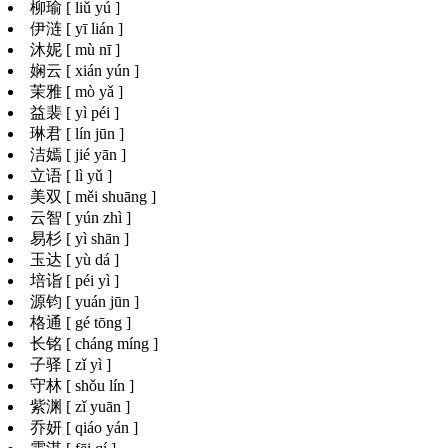
柳瑜 [ liǔ yú ]
伊涟 [ yī lián ]
沐妮 [ mù nī ]
娴云 [ xián yún ]
茉雅 [ mò yǎ ]
益裴 [ yì péi ]
琳君 [ lín jūn ]
洁嫣 [ jié yān ]
立语 [ lì yǔ ]
美双 [ měi shuāng ]
云智 [ yún zhì ]
易杉 [ yì shān ]
玉达 [ yù dá ]
培诣 [ péi yì ]
源钧 [ yuán jūn ]
格通 [ gé tōng ]
长铭 [ cháng míng ]
子驿 [ zǐ yì ]
守林 [ shǒu lín ]
紫渊 [ zǐ yuān ]
乔妍 [ qiáo yán ]