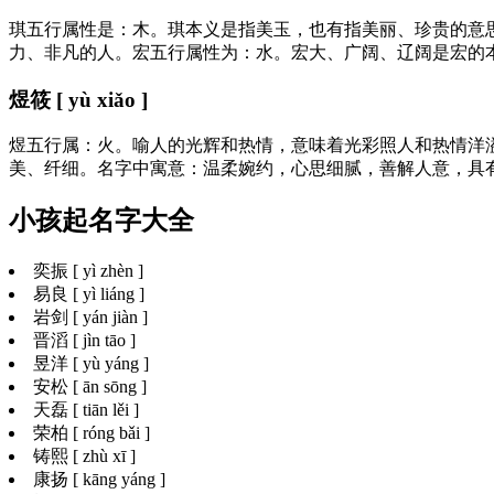
琪五行属性是：木。琪本义是指美玉，也有指美丽、珍贵的意
力、非凡的人。宏五行属性为：水。宏大、广阔、辽阔是宏的
煜筱 [ yù xiǎo ]
煜五行属：火。喻人的光辉和热情，意味着光彩照人和热情洋
美、纤细。名字中寓意：温柔婉约，心思细腻，善解人意，具
小孩起名字大全
奕振 [ yì zhèn ]
易良 [ yì liáng ]
岩剑 [ yán jiàn ]
晋滔 [ jìn tāo ]
昱洋 [ yù yáng ]
安松 [ ān sōng ]
天磊 [ tiān lěi ]
荣柏 [ róng bǎi ]
铸熙 [ zhù xī ]
康扬 [ kāng yáng ]