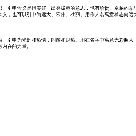
思。引申含义是指美好、出类拔萃的意思，也有珍贵、卓越的意
本义，也可以引申为远大、宏伟、壮丽。用作人名寓意着志向远
溢。引申为光辉和热情，闪耀和炽热。用在名字中寓意光彩照人
有内在的力量。