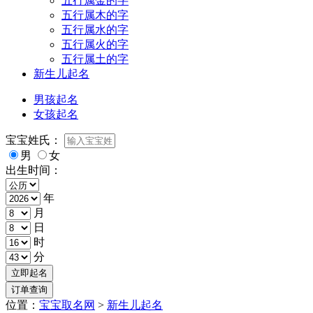
五行属金的字
五行属木的字
五行属水的字
五行属火的字
五行属土的字
新生儿起名
男孩起名
女孩起名
宝宝姓氏：
男
女
出生时间：
年
月
日
时
分
位置：
宝宝取名网
>
新生儿起名