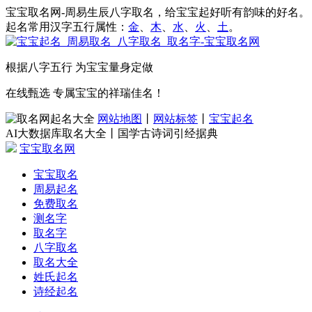
宝宝取名网-周易生辰八字取名，给宝宝起好听有韵味的好名。
起名常用汉字五行属性：
金
、
木
、
水
、
火
、
土
。
根据八字五行 为宝宝量身定做
在线甄选 专属宝宝的祥瑞佳名！
网站地图
丨
网站标签
丨
宝宝起名
AI大数据库取名大全丨国学古诗词引经据典
宝宝取名网
宝宝取名
周易起名
免费取名
测名字
取名字
八字取名
取名大全
姓氏起名
诗经起名