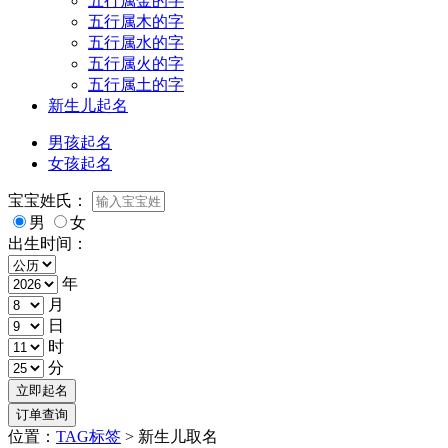
五行属金的字
五行属木的字
五行属水的字
五行属火的字
五行属土的字
新生儿起名
男孩起名
女孩起名
宝宝姓氏：
男
女
出生时间：
年
月
日
时
分
位置：
TAG标签
> 新生儿取名