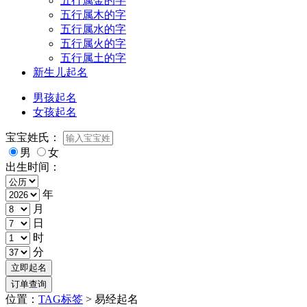
五行属金的字
五行属木的字
五行属水的字
五行属火的字
五行属土的字
新生儿起名
男孩起名
女孩起名
宝宝姓氏：
男
女
出生时间：
年
月
日
时
分
位置：
TAG标签
> 易经起名