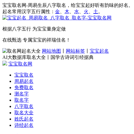
宝宝取名网-周易生辰八字取名，给宝宝起好听有韵味的好名。
起名常用汉字五行属性：
金
、
木
、
水
、
火
、
土
。
根据八字五行 为宝宝量身定做
在线甄选 专属宝宝的祥瑞佳名！
网站地图
丨
网站标签
丨
宝宝起名
AI大数据库取名大全丨国学古诗词引经据典
宝宝取名网
宝宝取名
周易起名
免费取名
测名字
取名字
八字取名
取名大全
姓氏起名
诗经起名