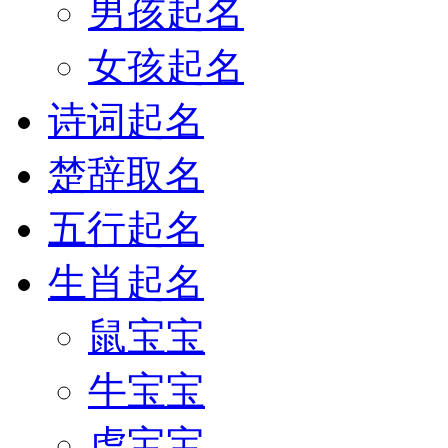
男孩起名
女孩起名
诗词起名
楚辞取名
五行起名
生肖起名
鼠宝宝
牛宝宝
虎宝宝