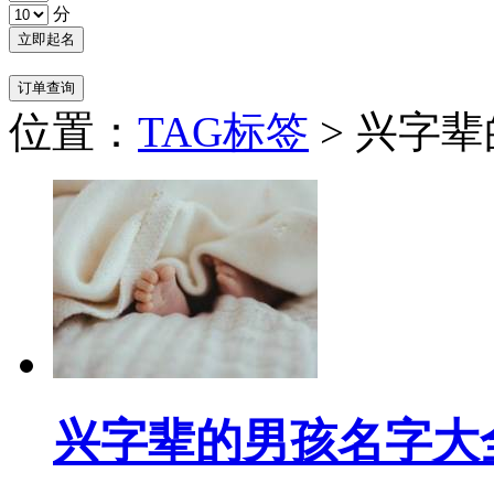
分
位置：
TAG标签
> 兴字
兴字辈的男孩名字大