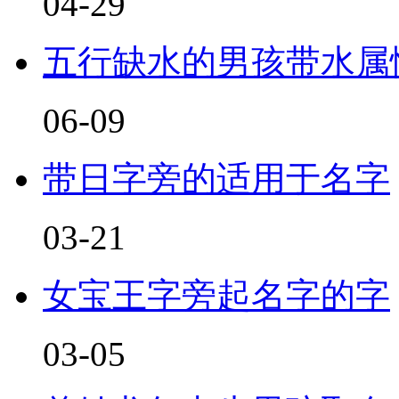
04-29
五行缺水的男孩带水属
06-09
带日字旁的适用于名字
03-21
女宝王字旁起名字的字
03-05