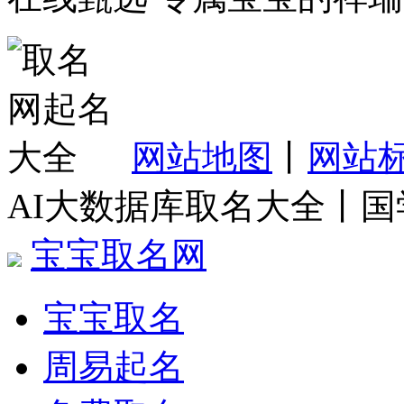
网站地图
丨
网站
AI大数据库取名大全丨
宝宝取名网
宝宝取名
周易起名