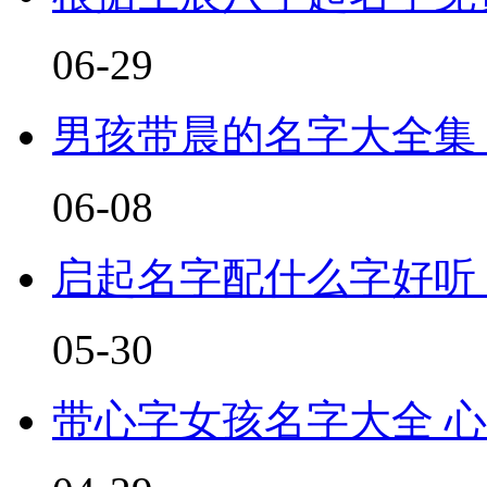
06-29
男孩带晨的名字大全集
06-08
启起名字配什么字好听
05-30
带心字女孩名字大全 