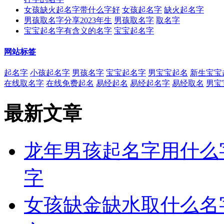
女孩缺火起名字带什么字好
女孩起名字
缺火起名字
男孩取名字分享2023年生
男孩取名字
取名字
宝宝起名字有含义的名字
宝宝起名字
网站标签
起名字
小孩起名字
男孩名字
宝宝起名字
男宝宝起名
新生宝宝
在线取名字
在线免费起名
易经起名
易经起名字
易经取名
男宝
最新文章
龙年男孩起名字用什么
字
女孩缺金缺水取什么名