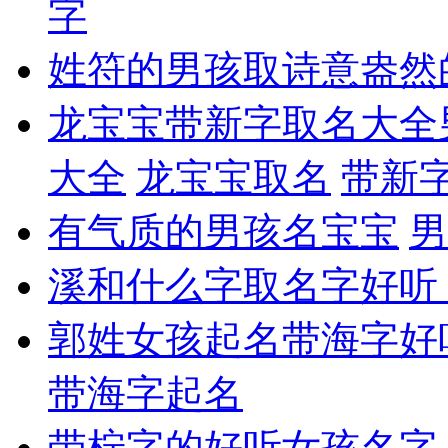
字
姓符的男孩取诗意盎然
龙宝宝带新字取名大全
大全
龙宝宝取名
带新
有气质的男孩名宝宝
男
溪和什么字取名字好听
郭姓女孩起名带海字好
带海字起名
带柠字的好听女孩名字