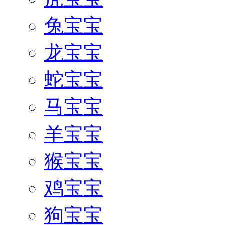
兔宝宝
龙宝宝
蛇宝宝
马宝宝
羊宝宝
猴宝宝
鸡宝宝
狗宝宝