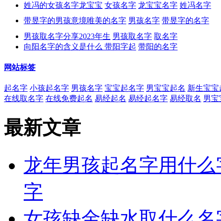
姓冯的女孩名字龙宝宝
女孩名字
龙宝宝名字
姓冯名字
带昱字的男孩意境唯美的名字
男孩名字
带昱字的名字
男孩取名字分享2023年生
男孩取名字
取名字
向阳名字的含义是什么 带阳字起
带阳的名字
网站标签
起名字
小孩起名字
男孩名字
宝宝起名字
男宝宝起名
新生宝宝
在线取名字
在线免费起名
易经起名
易经起名字
易经取名
男宝
最新文章
龙年男孩起名字用什么
字
女孩缺金缺水取什么名