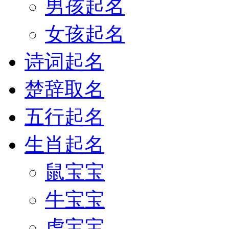
男孩起名
女孩起名
诗词起名
楚辞取名
五行起名
生肖起名
鼠宝宝
牛宝宝
虎宝宝