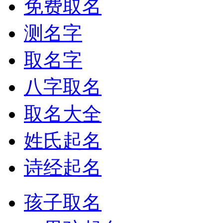
免费取名
测名字
取名字
八字取名
取名大全
姓氏起名
诗经起名
孩子取名