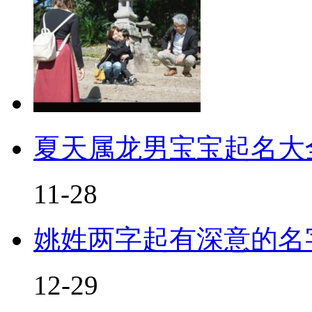
夏天属龙男宝宝起名大
11-28
姚姓两字起有深意的名
12-29