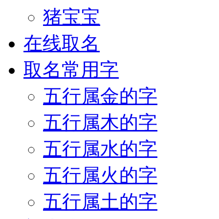
猪宝宝
在线取名
取名常用字
五行属金的字
五行属木的字
五行属水的字
五行属火的字
五行属土的字