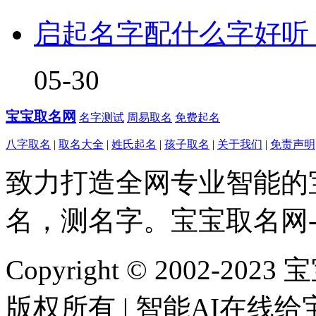
启起名字配什么字好听
05-30
宝宝取名网
名字测试
周易取名
免费起名
八字取名
|
取名大全
|
姓氏起名
|
孩子取名
|
关于我们
|
免责声明
致力打造全网专业智能的
名，测名字。宝宝取名网
Copyright © 2002-202
版权所有 | 智能AI在