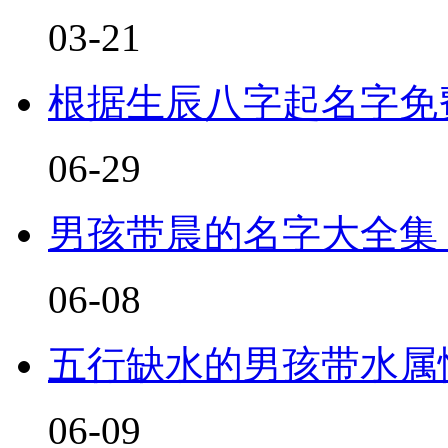
03-21
根据生辰八字起名字免
06-29
男孩带晨的名字大全集
06-08
五行缺水的男孩带水属
06-09