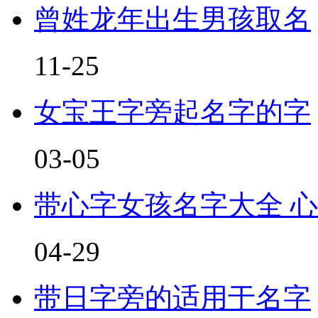
曾姓龙年出生男孩取名
11-25
女宝王字旁起名字的字
03-05
带心字女孩名字大全 
04-29
带日字旁的适用于名字