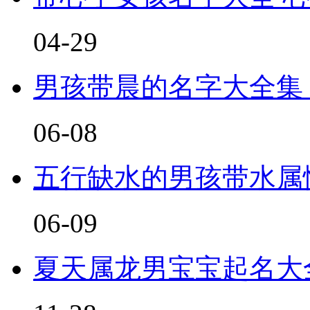
04-29
男孩带晨的名字大全集
06-08
五行缺水的男孩带水属
06-09
夏天属龙男宝宝起名大