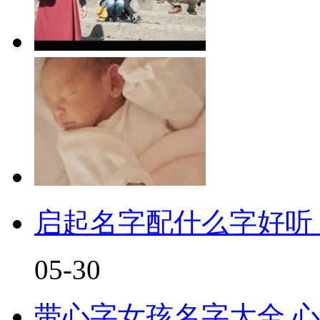
启起名字配什么字好听
05-30
带心字女孩名字大全 