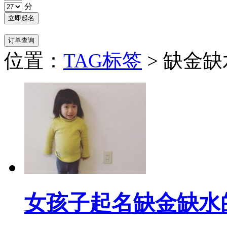
分
位置：
TAG标签
> 缺金
女孩子起名缺金缺水