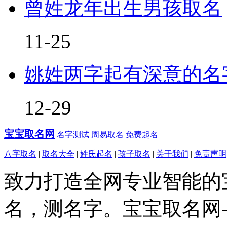
曾姓龙年出生男孩取名
11-25
姚姓两字起有深意的名
12-29
宝宝取名网
名字测试
周易取名
免费起名
八字取名
|
取名大全
|
姓氏起名
|
孩子取名
|
关于我们
|
免责声明
致力打造全网专业智能的
名，测名字。宝宝取名网