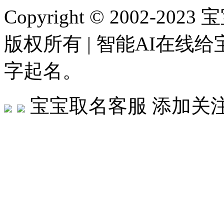
Copyright © 2002-202
版权所有 | 智能AI在
字起名。
宝宝取名客服
添加关