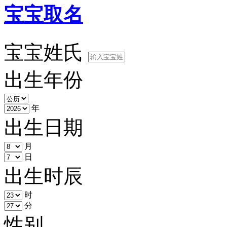
宝宝取名
宝宝姓氏
出生年份
年
出生日期
月
日
出生时辰
时
分
性别