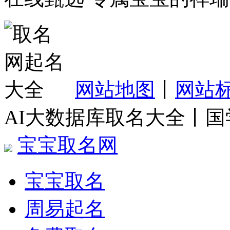
网站地图
丨
网站
AI大数据库取名大全丨
宝宝取名网
宝宝取名
周易起名