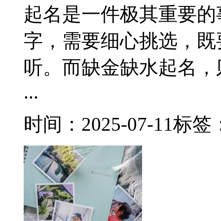
起名是一件极其重要的
字，需要细心挑选，既
听。而缺金缺水起名，
...
时间：2025-07-11
标签