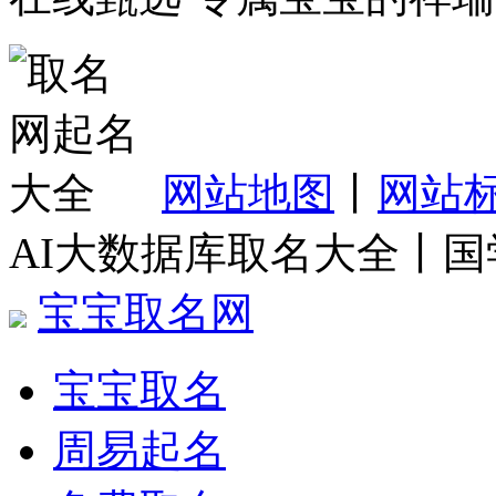
网站地图
丨
网站
AI大数据库取名大全丨
宝宝取名网
宝宝取名
周易起名