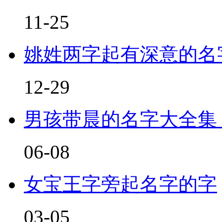
11-25
姚姓两字起有深意的名
12-29
男孩带晨的名字大全集
06-08
女宝王字旁起名字的字
03-05