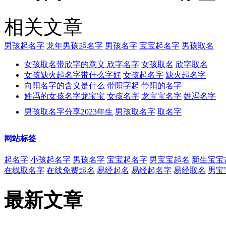
相关文章
男孩起名字
龙年男孩起名字
男孩名字
宝宝起名字
男孩取名
女孩取名带欣字的意义 欣字名字
女孩取名
欣字取名
女孩缺火起名字带什么字好
女孩起名字
缺火起名字
向阳名字的含义是什么 带阳字起
带阳的名字
姓冯的女孩名字龙宝宝
女孩名字
龙宝宝名字
姓冯名字
男孩取名字分享2023年生
男孩取名字
取名字
网站标签
起名字
小孩起名字
男孩名字
宝宝起名字
男宝宝起名
新生宝宝
在线取名字
在线免费起名
易经起名
易经起名字
易经取名
男宝
最新文章