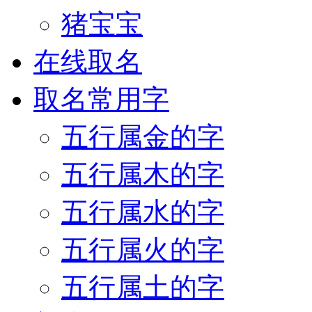
猪宝宝
在线取名
取名常用字
五行属金的字
五行属木的字
五行属水的字
五行属火的字
五行属土的字