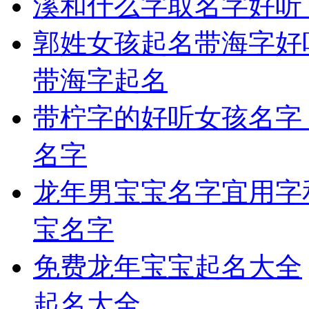
溪和什么字取名字好听
郭姓女孩起名带海字好
带海字起名
带柠字的好听女孩名字
名字
龙年男宝宝名字宜用字
宝名字
免费龙年宝宝起名大全
起名大全