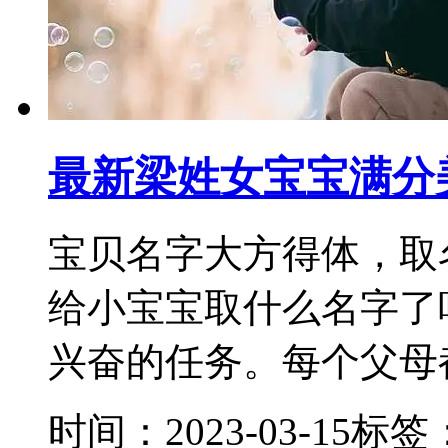
最新梁姓女宝宝满分
宝贝名字大方得体，取
给小宝宝取什么名字了
兴奋的任务。每个父母都
时间：2023-03-15
标签