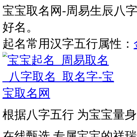
宝宝取名网-周易生辰八
好名。
起名常用汉字五行属性：
根据八字五行 为宝宝量
在线甄选 专属宝宝的祥