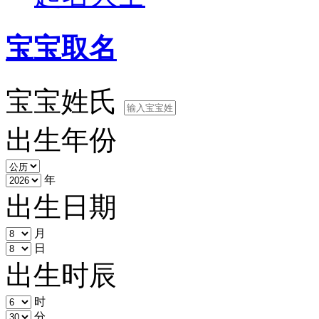
宝宝取名
宝宝姓氏
出生年份
年
出生日期
月
日
出生时辰
时
分