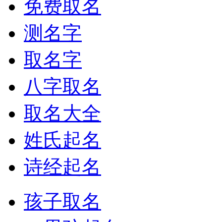
免费取名
测名字
取名字
八字取名
取名大全
姓氏起名
诗经起名
孩子取名