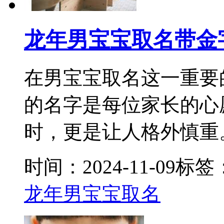
龙年男宝宝取名带金
在男宝宝取名这一重要
的名字是每位家长的心
时，更是让人格外慎重。
时间：2024-11-09
标签
龙年男宝宝取名