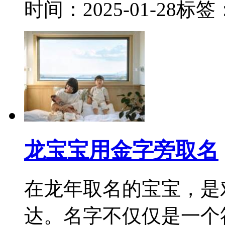
时间：2025-01-28
标签
龙宝宝用金字旁取名
在龙年取名的宝宝，是
达。名字不仅仅是一个