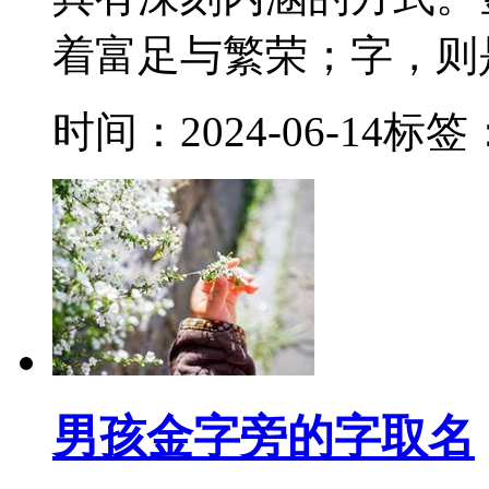
着富足与繁荣；字，则是
时间：2024-06-14
标签
男孩金字旁的字取名