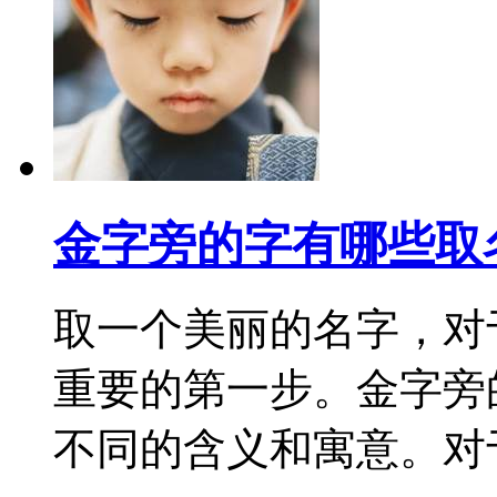
金字旁的字有哪些取
取一个美丽的名字，对
重要的第一步。金字旁
不同的含义和寓意。对于