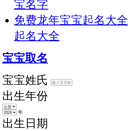
宝名字
免费龙年宝宝起名大全
起名大全
宝宝取名
宝宝姓氏
出生年份
年
出生日期