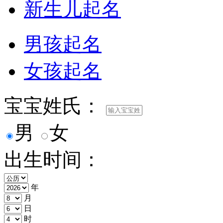
新生儿起名
男孩起名
女孩起名
宝宝姓氏：
男
女
出生时间：
年
月
日
时