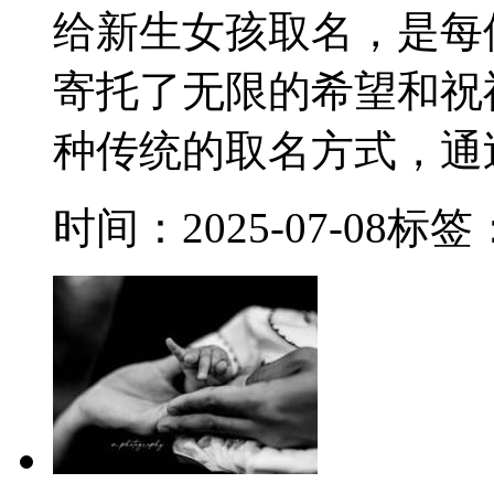
给新生女孩取名，是每
寄托了无限的希望和祝
种传统的取名方式，通过
时间：2025-07-08
标签