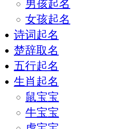
男孩起名
女孩起名
诗词起名
楚辞取名
五行起名
生肖起名
鼠宝宝
牛宝宝
虎宝宝