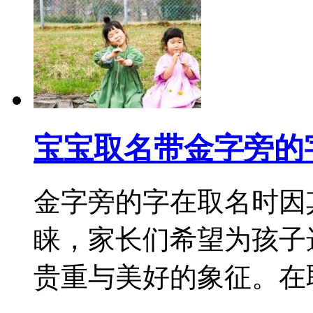
宝宝取名带金字旁的
金字旁的字在取名时因
睐，家长们希望为孩子
贵重与美好的象征。在取