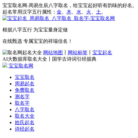
宝宝取名网-周易生辰八字取名，给宝宝起好听有韵味的好名。
起名常用汉字五行属性：
金
、
木
、
水
、
火
、
土
。
根据八字五行 为宝宝量身定做
在线甄选 专属宝宝的祥瑞佳名！
网站地图
丨
网站标签
丨
宝宝起名
AI大数据库取名大全丨国学古诗词引经据典
宝宝取名网
宝宝取名
周易起名
免费取名
测名字
取名字
八字取名
取名大全
姓氏起名
诗经起名