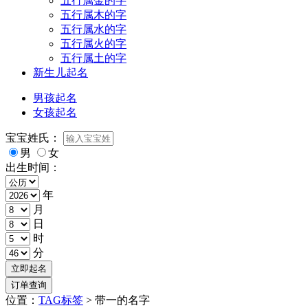
五行属金的字
五行属木的字
五行属水的字
五行属火的字
五行属土的字
新生儿起名
男孩起名
女孩起名
宝宝姓氏：
男
女
出生时间：
年
月
日
时
分
位置：
TAG标签
> 带一的名字