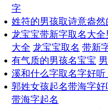
字
姓符的男孩取诗意盎然
龙宝宝带新字取名大全
大全
龙宝宝取名
带新
有气质的男孩名宝宝
男
溪和什么字取名字好听
郭姓女孩起名带海字好
带海字起名