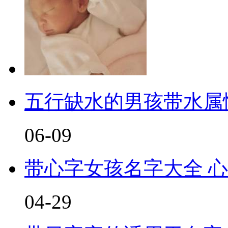
五行缺水的男孩带水属
06-09
带心字女孩名字大全 
04-29