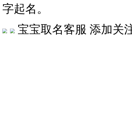
字起名。
宝宝取名客服
添加关