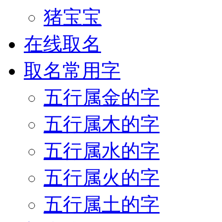
猪宝宝
在线取名
取名常用字
五行属金的字
五行属木的字
五行属水的字
五行属火的字
五行属土的字