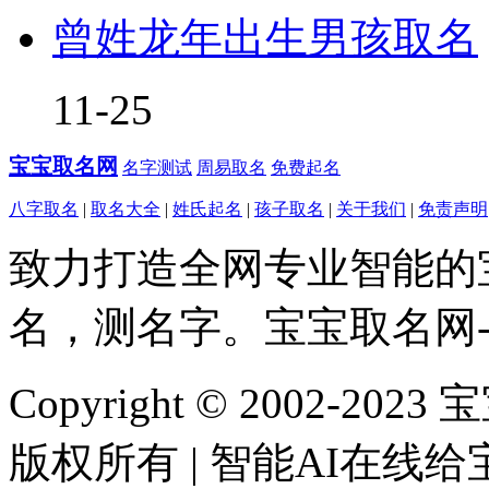
曾姓龙年出生男孩取名
11-25
宝宝取名网
名字测试
周易取名
免费起名
八字取名
|
取名大全
|
姓氏起名
|
孩子取名
|
关于我们
|
免责声明
致力打造全网专业智能的
名，测名字。宝宝取名网
Copyright © 2002-202
版权所有 | 智能AI在