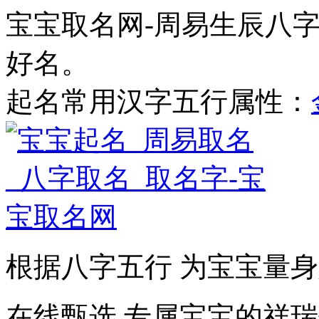
宝宝取名网-周易生辰八
好名。
起名常用汉字五行属性：
根据八字五行 为宝宝量
在线甄选 专属宝宝的祥