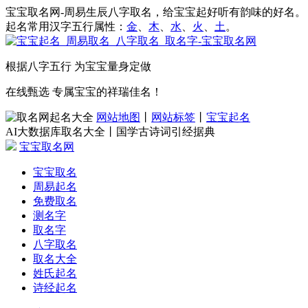
宝宝取名网-周易生辰八字取名，给宝宝起好听有韵味的好名。
起名常用汉字五行属性：
金
、
木
、
水
、
火
、
土
。
根据八字五行 为宝宝量身定做
在线甄选 专属宝宝的祥瑞佳名！
网站地图
丨
网站标签
丨
宝宝起名
AI大数据库取名大全丨国学古诗词引经据典
宝宝取名网
宝宝取名
周易起名
免费取名
测名字
取名字
八字取名
取名大全
姓氏起名
诗经起名