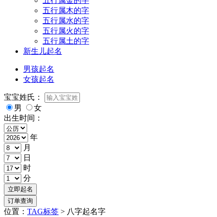
五行属金的字
五行属木的字
五行属水的字
五行属火的字
五行属土的字
新生儿起名
男孩起名
女孩起名
宝宝姓氏：
男
女
出生时间：
年
月
日
时
分
位置：
TAG标签
> 八字起名字