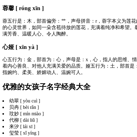
蓉馨 [ róng xīn ]
蓉五行是：木，部首偏旁：艹，声母拼音：r，蓉字本义为莲
的心灵世界，如同一朵含苞待放的莲花，充满着纯净和希望。
满芳香、温暖人心、令人陶醉。
心娅 [ xīn yà ]
心五行为：金，部首为：心，声母是：x，心，指人的思维、
着内心善良、对他人充满关爱的品质。娅五行为：土，部首是
指婉约、柔美、娇媚动人、温婉可人。
优雅的女孩子名字经典大全
幼翠 [ yòu cuì ]
贝冉 [ bèi rǎn ]
玟妙 [ mín miào ]
代柳 [ dài liǔ ]
来汐 [ lái xī ]
玺莹 [ xǐ yíng ]