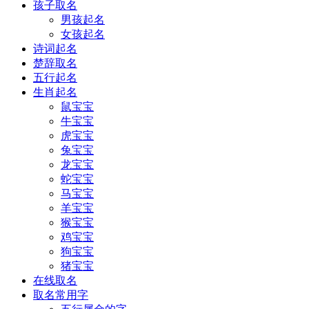
孩子取名
男孩起名
女孩起名
诗词起名
楚辞取名
五行起名
生肖起名
鼠宝宝
牛宝宝
虎宝宝
兔宝宝
龙宝宝
蛇宝宝
马宝宝
羊宝宝
猴宝宝
鸡宝宝
狗宝宝
猪宝宝
在线取名
取名常用字