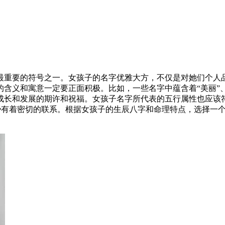
最重要的符号之一。女孩子的名字优雅大方，不仅是对她们个人
含义和寓意一定要正面积极。比如，一些名字中蕴含着“美丽”、
成长和发展的期许和祝福。女孩子名字所代表的五行属性也应该
和运势有着密切的联系。根据女孩子的生辰八字和命理特点，选择