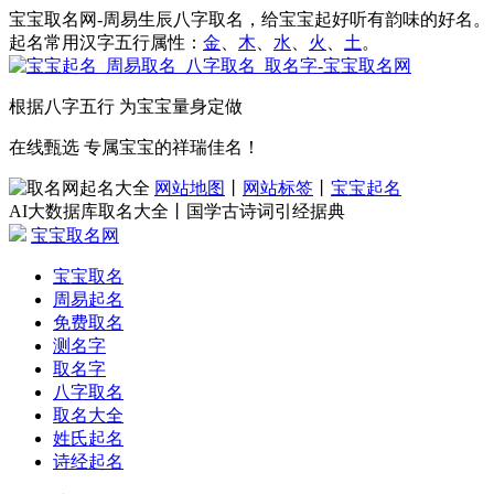
宝宝取名网-周易生辰八字取名，给宝宝起好听有韵味的好名。
起名常用汉字五行属性：
金
、
木
、
水
、
火
、
土
。
根据八字五行 为宝宝量身定做
在线甄选 专属宝宝的祥瑞佳名！
网站地图
丨
网站标签
丨
宝宝起名
AI大数据库取名大全丨国学古诗词引经据典
宝宝取名网
宝宝取名
周易起名
免费取名
测名字
取名字
八字取名
取名大全
姓氏起名
诗经起名