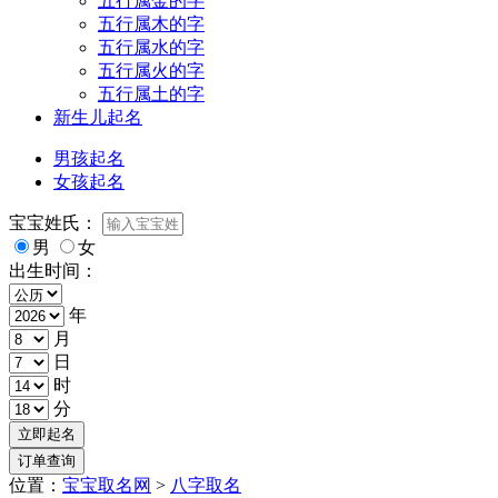
五行属金的字
五行属木的字
五行属水的字
五行属火的字
五行属土的字
新生儿起名
男孩起名
女孩起名
宝宝姓氏：
男
女
出生时间：
年
月
日
时
分
位置：
宝宝取名网
>
八字取名