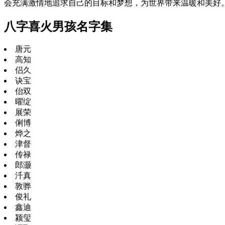
会充满激情地追求自己的目标和梦想，为世界带来温暖和美好
八字喜火男孩名字集
唐元
高知
侣久
诀宝
佁双
曜绽
展荣
俐博
烨之
津督
传禄
郎灏
汘真
敦骅
俊礼
鑫迪
颍玺