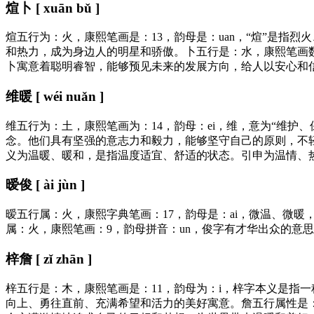
煊卜 [ xuān bǔ ]
煊五行为：火，康熙笔画是：13，韵母是：uan，“煊”是
和热力，成为身边人的明星和骄傲。卜五行是：水，康熙笔画
卜寓意着聪明睿智，能够预见未来的发展方向，给人以安心和
维暖 [ wéi nuǎn ]
维五行为：土，康熙笔画为：14，韵母：ei，维，意为“维
念。他们具有坚强的意志力和毅力，能够坚守自己的原则，不轻
义为温暖、暖和，是指温度适宜、舒适的状态。引申为温情、
暧俊 [ ài jùn ]
暧五行属：火，康熙字典笔画：17，韵母是：ai，微温、微
属：火，康熙笔画：9，韵母拼音：un，俊字有才华出众的意
梓詹 [ zǐ zhān ]
梓五行是：木，康熙笔画是：11，韵母为：i，梓字本义是指
向上、勇往直前、充满希望和活力的美好寓意。詹五行属性是：