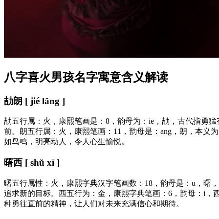
八字喜火男孩名字寓意含义解读
劼朗 [ jié lǎng ]
劼五行属：火，康熙笔画是：8，韵母为：ie，劼，古代指勇
前。朗五行属：火，康熙笔画：11，韵母是：ang，朗，本
如鸟鸣，明亮动人，令人心生愉悦。
曙西 [ shǔ xī ]
曙五行属性：火，康熙字典汉字笔画数：18，韵母是：u，曙
追求新的目标。西五行为：金，康熙字典笔画：6，韵母：i
种勇往直前的精神，让人们对未来充满信心和期待。