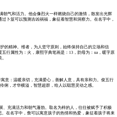
，充满朝气和活力。他会像烈火一样燃烧自己的激情，散发出光辉
通过卜筮可以预测吉凶祸福，象征着智慧和洞察力。在名字中，
和守护的精神。维者，为人坚守原则，始终保持自己的立场和信
五行属性为：火，康熙字典笔画是：13，韵母为：ua，暖字原
美。
中寓意：温暖亲切，充满爱心，善解人意，具有亲和力。俊五行
明伶俐，才华横溢，智慧超群，给人以聪慧灵动之感。
发展、充满活力和朝气蓬勃。取名为梓的人，往往被赋予了积极
意思。在名字中，詹可以寓意孩子的热情和热爱，象征着孩子将来