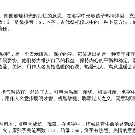
指烈火、熊熊燃烧和光辉灿烂的意思。在名字中形容孩子热情洋溢
数：2，韵母拼音：o，卜字，古代祭祀仪式中的一种卜筮方法，
信任。
护、保持”，是一个表示维系、保护的字。它传递出的是一种坚守
易妥协。他们努力维护自己的权益，保持内心的平衡和稳定。暖
热爱、关怀。用作人名意指温暖的心灵、热爱他人、寓意温暖之
暖，指气温适宜、舒适宜人。引申为温馨、亲切、和蔼可亲。名字
思，用作人名意指聪明才智、机智敏捷、聪颖过人之义。寓意聪
一种树木，引申为成长、茂盛。在名字中，梓寓意着生命的蓬勃
火，康熙字典笔画数：13，韵母：an，詹字有热烈、热情的