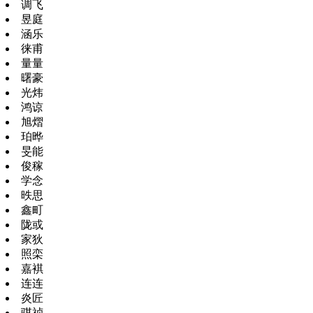
调飞
昱庭
涵乐
徕甫
量量
曙豪
光炜
鸿谅
旭熠
珀晔
旻能
俊稼
学念
昳思
鑫町
陇或
家狄
照栾
嘉褀
连连
炎匠
骐祯