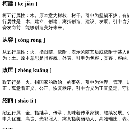
柯建 [ kē jiàn ]
柯五行属性：木。原本意为树枝、树干。引申为坚韧不拔，有
行属性是：木。建立、创建，寓指创造、建设、发展。引申含
奋发向前，能够创造美好未来。
从容 [ cóng róng ]
从五行属性：火。指跟随、依附，表示紧随其后或依附于某人
为：土。原本意思是指容貌，外表。引申为包容，宽容，容纳
政匡 [ zhèng kuāng ]
政五行是：火。指国家的政治、的事务。引申为治理、管理、
正，寓意着正义、公正、恢复秩序。引申含义为正直坚定、守
绍丽 [ shào lì ]
绍五行属：金。指继承、传承，意味着传承家族、继续发展。
申为优雅、高贵、光彩照人。寓意指美丽动人、高雅端庄，表