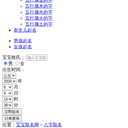
五行属金的字
五行属木的字
五行属水的字
五行属火的字
五行属土的字
新生儿起名
男孩起名
女孩起名
宝宝姓氏：
男
女
出生时间：
年
月
日
时
分
位置：
宝宝取名网
>
八字取名