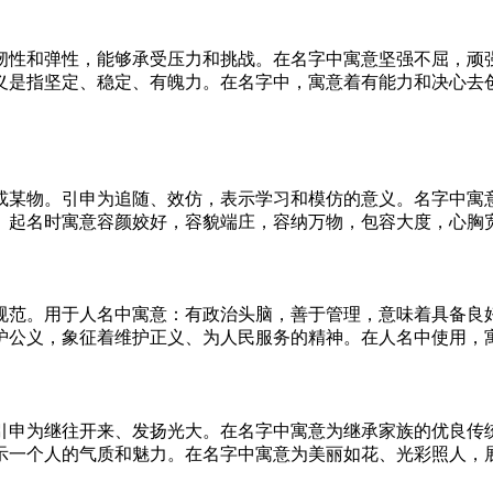
韧性和弹性，能够承受压力和挑战。在名字中寓意坚强不屈，顽
义是指坚定、稳定、有魄力。在名字中，寓意着有能力和决心去
或某物。引申为追随、效仿，表示学习和模仿的意义。名字中寓
。起名时寓意容颜姣好，容貌端庄，容纳万物，包容大度，心胸
规范。用于人名中寓意：有政治头脑，善于管理，意味着具备良
护公义，象征着维护正义、为人民服务的精神。在人名中使用，
引申为继往开来、发扬光大。在名字中寓意为继承家族的优良传
示一个人的气质和魅力。在名字中寓意为美丽如花、光彩照人，