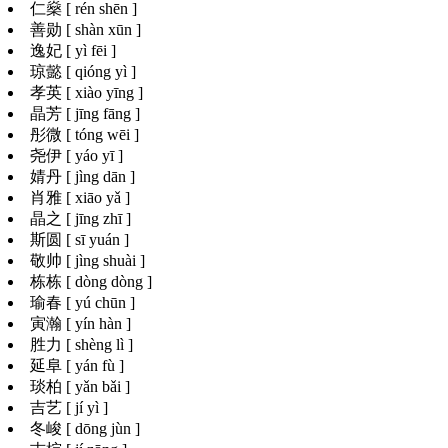
仁燊 [ rén shēn ]
善勋 [ shàn xūn ]
逸妃 [ yì fēi ]
琼懿 [ qióng yì ]
孝英 [ xiào yīng ]
晶芳 [ jīng fāng ]
彤微 [ tóng wēi ]
尧伊 [ yáo yī ]
婧丹 [ jìng dān ]
肖雅 [ xiāo yǎ ]
晶之 [ jīng zhī ]
斯圆 [ sī yuán ]
敬帅 [ jìng shuài ]
栋栋 [ dòng dòng ]
瑜春 [ yú chūn ]
寅瀚 [ yín hàn ]
胜力 [ shèng lì ]
延阜 [ yán fù ]
琰柏 [ yǎn bǎi ]
吉艺 [ jí yì ]
冬峻 [ dōng jùn ]