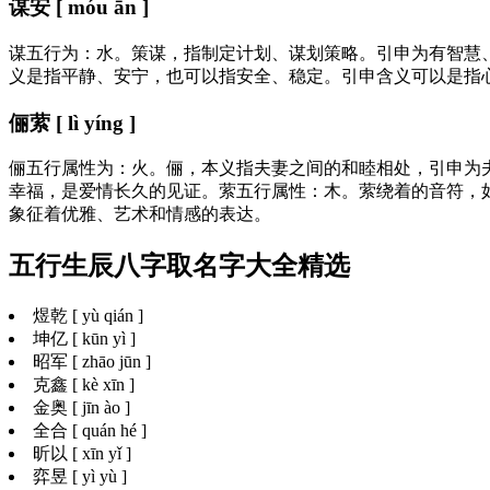
谋安 [ móu ān ]
谋五行为：水。策谋，指制定计划、谋划策略。引申为有智慧
义是指平静、安宁，也可以指安全、稳定。引申含义可以是指
俪萦 [ lì yíng ]
俪五行属性为：火。俪，本义指夫妻之间的和睦相处，引申为
幸福，是爱情长久的见证。萦五行属性：木。萦绕着的音符，
象征着优雅、艺术和情感的表达。
五行生辰八字取名字大全精选
煜乾 [ yù qián ]
坤亿 [ kūn yì ]
昭军 [ zhāo jūn ]
克鑫 [ kè xīn ]
金奥 [ jīn ào ]
全合 [ quán hé ]
昕以 [ xīn yǐ ]
弈昱 [ yì yù ]