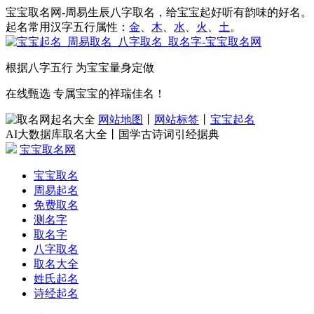
宝宝取名网-周易生辰八字取名，给宝宝起好听有韵味的好名。
起名常用汉字五行属性：
金
、
木
、
水
、
火
、
土
。
根据八字五行 为宝宝量身定做
在线甄选 专属宝宝的祥瑞佳名！
网站地图
丨
网站标签
丨
宝宝起名
AI大数据库取名大全丨国学古诗词引经据典
宝宝取名网
宝宝取名
周易起名
免费取名
测名字
取名字
八字取名
取名大全
姓氏起名
诗经起名