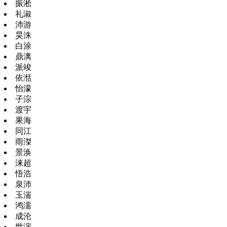
振淞
礼淑
沛游
昊洙
白涂
鼎漓
派竣
依湉
怡濛
子淙
渡宇
果海
同江
雨滐
景涣
涞超
悟浩
泉沛
玉湍
鸿濡
成沦
世演