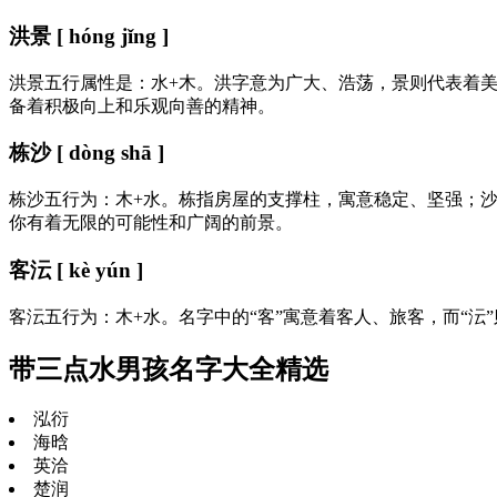
洪景 [ hóng jǐng ]
洪景五行属性是：水+木。洪字意为广大、浩荡，景则代表着
备着积极向上和乐观向善的精神。
栋沙 [ dòng shā ]
栋沙五行为：木+水。栋指房屋的支撑柱，寓意稳定、坚强；
你有着无限的可能性和广阔的前景。
客沄 [ kè yún ]
客沄五行为：木+水。名字中的“客”寓意着客人、旅客，而“
带三点水男孩名字大全精选
泓衍
海晗
英洽
楚润