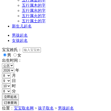
五行属金的字
五行属木的字
五行属水的字
五行属火的字
五行属土的字
新生儿起名
男孩起名
女孩起名
宝宝姓氏：
男
女
出生时间：
年
月
日
时
分
位置：
宝宝取名网
>
孩子取名
>
男孩起名