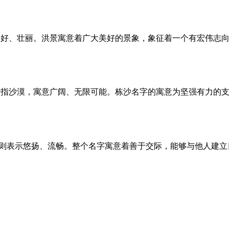
美好、壮丽。洪景寓意着广大美好的景象，象征着一个有宏伟志
沙指沙漠，寓意广阔、无限可能。栋沙名字的寓意为坚强有力的
沄”则表示悠扬、流畅。整个名字寓意着善于交际，能够与他人建