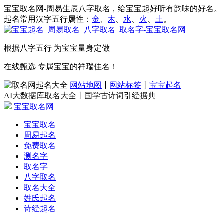
宝宝取名网-周易生辰八字取名，给宝宝起好听有韵味的好名。
起名常用汉字五行属性：
金
、
木
、
水
、
火
、
土
。
根据八字五行 为宝宝量身定做
在线甄选 专属宝宝的祥瑞佳名！
网站地图
丨
网站标签
丨
宝宝起名
AI大数据库取名大全丨国学古诗词引经据典
宝宝取名网
宝宝取名
周易起名
免费取名
测名字
取名字
八字取名
取名大全
姓氏起名
诗经起名