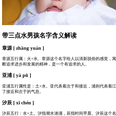
带三点水男孩名字含义解读
章源 [ zhāng yuán ]
章源五行属：火+水。章源这个名字给人以清新脱俗的感觉，
断追求进步和发展的精神，是一个有追求的人。
亚浦 [ yà pǔ ]
亚浦五行属性是：土+水。亚代表着次于和接近，浦则代表着
了接近和次于的气息。
汐辰 [ xī chén ]
汐辰五行：水+土。汐指潮水汹涌，辰指时间早晨。汐辰这个