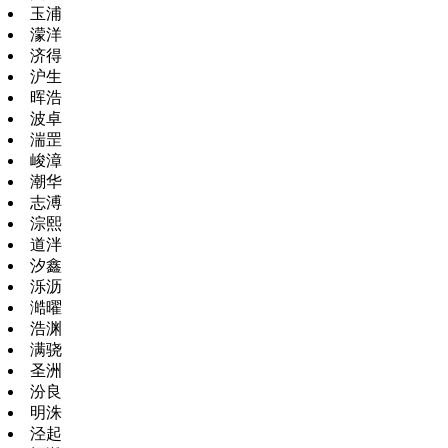
玉浦
濛洋
济得
沪生
晖浩
波卓
湍罡
峻漳
潮华
志溥
淙熙
道泮
汐鑫
泺沥
澔曜
浩渊
满骁
圣洲
汾良
明洙
泾起