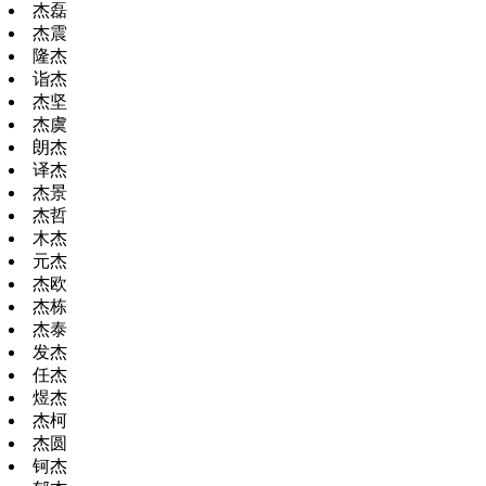
杰磊
杰震
隆杰
诣杰
杰坚
杰虞
朗杰
译杰
杰景
杰哲
木杰
元杰
杰欧
杰栋
杰泰
发杰
任杰
煜杰
杰柯
杰圆
钶杰