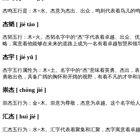
杰鸣五行是：木+水。杰意为杰出、出众，鸣则代表着鸟儿的
杰韬 [ jié tāo ]
杰韬五行：木+火。杰韬名字中的“杰”字代表着卓越、出众、
略，寓意着他能够在未来的道路上成为一名有着卓越智慧和领
杰宇 [ jié yǔ ]
杰宇五行属性为：木+土。名字中的“杰”意味着英勇、杰出，
勇敢出色，具备广阔的胸怀和开阔的视野，有着不凡的才华和
崇杰 [ chóng jié ]
崇杰五行为：金+木。崇意为尊敬，杰意为卓越。这个名字给
汇杰 [ huì jié ]
汇杰五行为：水+木。汇字代表着聚集和汇聚，杰字寓意着卓