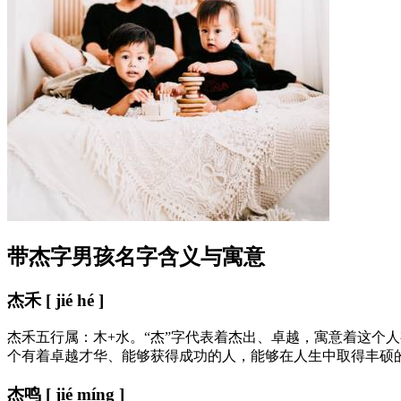
带杰字男孩名字含义与寓意
杰禾 [ jié hé ]
杰禾五行属：木+水。“杰”字代表着杰出、卓越，寓意着这个
个有着卓越才华、能够获得成功的人，能够在人生中取得丰硕
杰鸣 [ jié míng ]