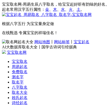
宝宝取名网-周易生辰八字取名，给宝宝起好听有韵味的好名。
起名常用汉字五行属性：
金
、
木
、
水
、
火
、
土
。
根据八字五行 为宝宝量身定做
在线甄选 专属宝宝的祥瑞佳名！
网站地图
丨
网站标签
丨
宝宝起名
AI大数据库取名大全丨国学古诗词引经据典
宝宝取名网
宝宝取名
周易起名
免费取名
测名字
取名字
八字取名
取名大全
姓氏起名
诗经起名