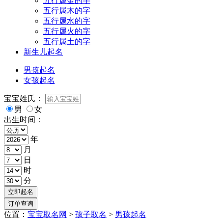
五行属金的字
五行属木的字
五行属水的字
五行属火的字
五行属土的字
新生儿起名
男孩起名
女孩起名
宝宝姓氏：
男
女
出生时间：
年
月
日
时
分
位置：
宝宝取名网
>
孩子取名
>
男孩起名