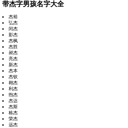
带杰字男孩名字大全
杰裕
弘杰
闰杰
影杰
杰枫
杰胜
昶杰
亮杰
新杰
杰本
杰钦
翱杰
利杰
煦杰
杰达
杰斯
栋杰
荣杰
远杰