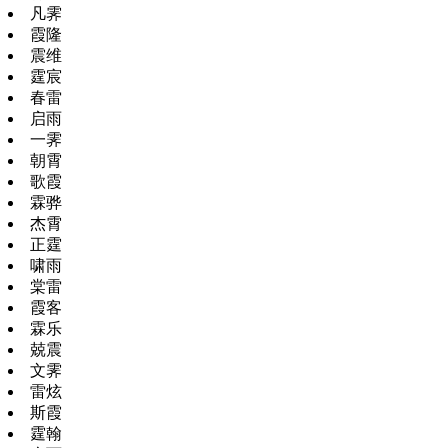
凡霁
霞隆
震维
霆宸
春雷
启雨
一霁
朝霄
歌霞
霖骅
杰霄
正霆
啸雨
棠雷
霞客
霖乐
兢震
文霁
雷炫
斯霞
霆翰