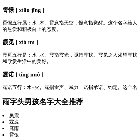
霄憬 [ xiāo jǐng ]
霄憬五行属：水+木。霄意指天空，憬意指觉醒。这个名字给
的热爱和积极向上的态度。
霞觅 [ xiá mì ]
霞觅五行是：水+水。霞指霞光，觅指寻找。霞觅之人渴望寻
和欣赏生活中的美好。
霆诺 [ tíng nuò ]
霆诺五行：水+火。霆指雷声、威力，诺指承诺、约定。这个
雨字头男孩名字大全推荐
昊震
霖逸
庭雨
霄银