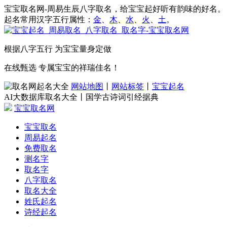
宝宝取名网-周易生辰八字取名，给宝宝起好听有韵味的好名。
起名常用汉字五行属性：
金
、
木
、
水
、
火
、
土
。
根据八字五行 为宝宝量身定做
在线甄选 专属宝宝的祥瑞佳名！
网站地图
丨
网站标签
丨
宝宝起名
AI大数据库取名大全丨国学古诗词引经据典
宝宝取名网
宝宝取名
周易起名
免费取名
测名字
取名字
八字取名
取名大全
姓氏起名
诗经起名