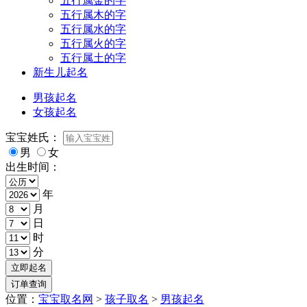
五行属金的字
五行属木的字
五行属水的字
五行属火的字
五行属土的字
新生儿起名
男孩起名
女孩起名
宝宝姓氏：
男
女
出生时间：
年
月
日
时
分
位置：
宝宝取名网
>
孩子取名
>
男孩起名