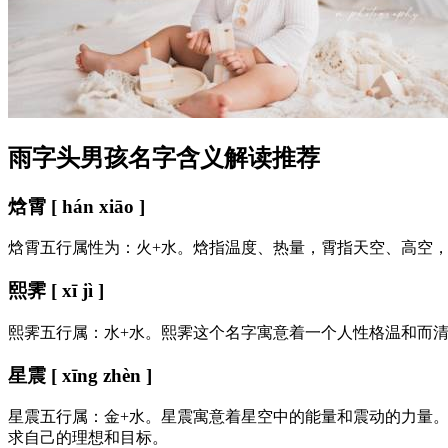
雨字头男孩名字含义解读推荐
焓霄 [ hán xiāo ]
焓霄五行属性为：火+水。焓指温度、热量，霄指天空、高空
熙霁 [ xī jì ]
熙霁五行属：水+水。熙霁这个名字寓意着一个人性格温和而清
星震 [ xīng zhèn ]
星震五行属：金+水。星震寓意着星空中的能量和震动的力量
求自己的理想和目标。