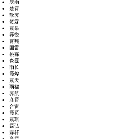
庆雨
楚霄
歆霁
贺霖
震泉
霁悦
霄翔
国雷
桃霖
炎霆
雨长
霞烨
震天
雨福
霁航
彦霄
合雷
霞觅
震琪
霆弘
霖轩
育霆