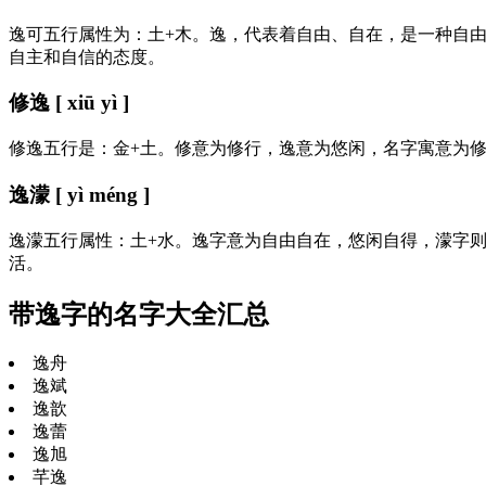
逸可五行属性为：土+木。逸，代表着自由、自在，是一种自
自主和自信的态度。
修逸 [ xiū yì ]
修逸五行是：金+土。修意为修行，逸意为悠闲，名字寓意为
逸濛 [ yì méng ]
逸濛五行属性：土+水。逸字意为自由自在，悠闲自得，濛字
活。
带逸字的名字大全汇总
逸舟
逸斌
逸歆
逸蕾
逸旭
芊逸