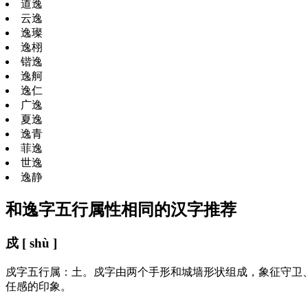
道逸
云逸
逸璨
逸栩
锴逸
逸舸
逸仁
广逸
夏逸
逸青
菲逸
世逸
逸静
和逸字五行属性相同的汉字推荐
戍 [ shù ]
戍字五行属：土。戍字由两个手形和城墙形状组成，象征守卫
任感的印象。