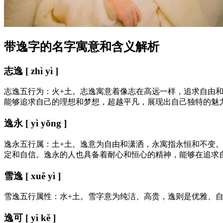
带逸字的名字寓意和含义解析
志逸 [ zhì yì ]
志逸五行为：火+土。志逸寓意着像志在高远一样，追求自由
能够追求自己的理想和梦想，超越平凡，展现出自己独特的魅
逸永 [ yì yǒng ]
逸永五行属：土+土。逸意为自由和潇洒，永寓指永恒和不变
定和自信。逸永的人也具备着耐心和恒心的精神，能够在追求
雪逸 [ xuě yì ]
雪逸五行属性：水+土。雪字意为纯洁、高贵，逸则是优雅、
逸可 [ yì kě ]