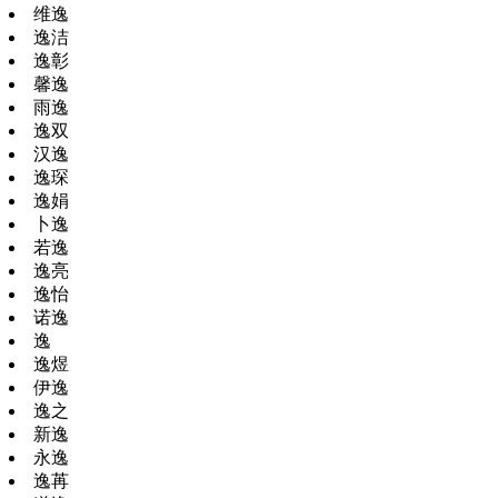
维逸
逸洁
逸彰
馨逸
雨逸
逸双
汉逸
逸琛
逸娟
卜逸
若逸
逸亮
逸怡
诺逸
逸
逸煜
伊逸
逸之
新逸
永逸
逸苒