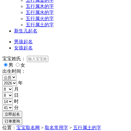
五行属金的字
五行属木的字
五行属水的字
五行属火的字
五行属土的字
新生儿起名
男孩起名
女孩起名
宝宝姓氏：
男
女
出生时间：
年
月
日
时
分
位置：
宝宝取名网
>
取名常用字
>
五行属土的字