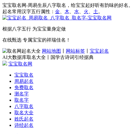
宝宝取名网-周易生辰八字取名，给宝宝起好听有韵味的好名。
起名常用汉字五行属性：
金
、
木
、
水
、
火
、
土
。
根据八字五行 为宝宝量身定做
在线甄选 专属宝宝的祥瑞佳名！
网站地图
丨
网站标签
丨
宝宝起名
AI大数据库取名大全丨国学古诗词引经据典
宝宝取名网
宝宝取名
周易起名
免费取名
测名字
取名字
八字取名
取名大全
姓氏起名
诗经起名