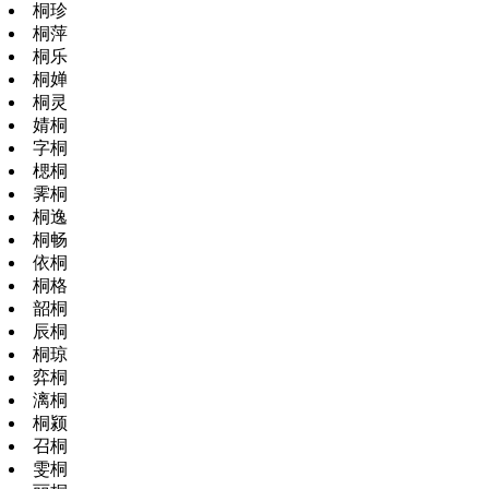
桐珍
桐萍
桐乐
桐婵
桐灵
婧桐
字桐
楒桐
霁桐
桐逸
桐畅
依桐
桐格
韶桐
辰桐
桐琼
弈桐
漓桐
桐颍
召桐
雯桐