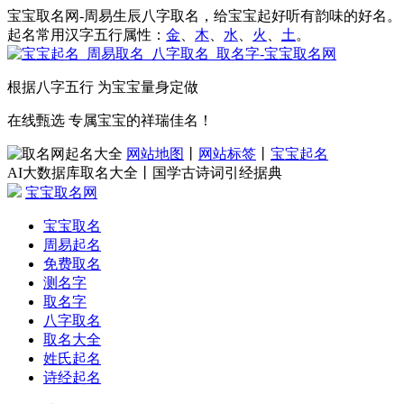
宝宝取名网-周易生辰八字取名，给宝宝起好听有韵味的好名。
起名常用汉字五行属性：
金
、
木
、
水
、
火
、
土
。
根据八字五行 为宝宝量身定做
在线甄选 专属宝宝的祥瑞佳名！
网站地图
丨
网站标签
丨
宝宝起名
AI大数据库取名大全丨国学古诗词引经据典
宝宝取名网
宝宝取名
周易起名
免费取名
测名字
取名字
八字取名
取名大全
姓氏起名
诗经起名