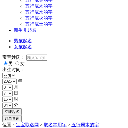
五行属金的字
五行属木的字
五行属水的字
五行属火的字
五行属土的字
新生儿起名
男孩起名
女孩起名
宝宝姓氏：
男
女
出生时间：
年
月
日
时
分
位置：
宝宝取名网
>
取名常用字
>
五行属木的字