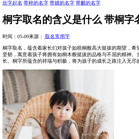
欣字起名
带梓的名字
带婧的名字
带麒的名字
桐字取名的含义是什么 带桐字
时间：05-09
来源：
取名常用字
桐字取名，蕴含着家长们对孩子如梧桐般高大挺拔的期望，希
坚韧，寓意着孩子将拥有如桐木般挺拔的品格与不屈的精神。
长。桐字所蕴含的祥瑞与积极，将为孩子的成长之路注入无尽