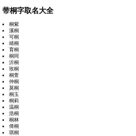
带桐字取名大全
桐紫
溪桐
可桐
靖桐
育桐
桐同
沂桐
玫桐
桐萱
仲桐
莫桐
桐玉
桐莉
温桐
浩桐
桐林
倚桐
琪桐