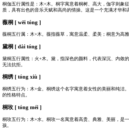
桐伽五行属性是：木+木。桐字寓意着桐树、高大，伽字则象
质，具有出色的音乐天赋和高尚的情操。这是一个充满才华和
薇桐 [ wēi tóng ]
薇桐五行属：木+木。薇指薇草，寓意温柔、柔美；桐意为高
黛桐 [ dài tóng ]
黛桐五行属性：火+木。黛，指深色的颜料，代表深沉、内敛
无法抗拒。
桐绣 [ tóng xiù ]
桐绣五行为：木+金。桐绣这个名字寓意着女性的美丽和纯洁
的性格特点。
桐玫 [ tóng méi ]
桐玫五行为：木+水。桐玫一名寓意着高贵、典雅、美丽，是
孩。