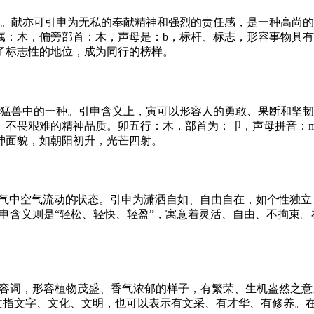
出。献亦可引申为无私的奉献精神和强烈的责任感，是一种高尚
属：木，偏旁部首：木，声母是：b，标杆、标志，形容事物具
了标志性的地位，成为同行的榜样。
指猛兽中的一种。引申含义上，寅可以形容人的勇敢、果断和坚
、不畏艰难的精神品质。卯五行：木，部首为：卩，声母拼音：
神面貌，如朝阳初升，光芒四射。
大气中空气流动的状态。引申为潇洒自如、自由自在，如个性独
引申含义则是“轻松、轻快、轻盈”，寓意着灵活、自由、不拘束。
形容词，形容植物茂盛、香气浓郁的样子，有繁荣、生机盎然之
文指文字、文化、文明，也可以表示有文采、有才华、有修养。