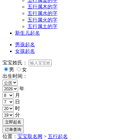
五行属金的字
五行属木的字
五行属水的字
五行属火的字
五行属土的字
新生儿起名
男孩起名
女孩起名
宝宝姓氏：
男
女
出生时间：
年
月
日
时
分
位置：
宝宝取名网
>
五行起名