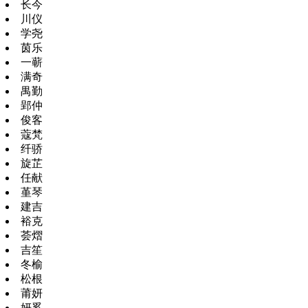
长今
川仪
学尧
茵乐
一蕲
满奇
禺勤
郢仲
俊客
蔻梵
纤骄
旋芷
任献
堇琴
建吉
裕克
荟熠
吉笙
冬榆
松根
莆妍
妍奚