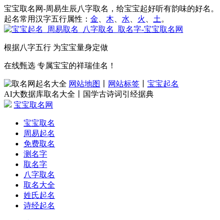
宝宝取名网-周易生辰八字取名，给宝宝起好听有韵味的好名。
起名常用汉字五行属性：
金
、
木
、
水
、
火
、
土
。
根据八字五行 为宝宝量身定做
在线甄选 专属宝宝的祥瑞佳名！
网站地图
丨
网站标签
丨
宝宝起名
AI大数据库取名大全丨国学古诗词引经据典
宝宝取名网
宝宝取名
周易起名
免费取名
测名字
取名字
八字取名
取名大全
姓氏起名
诗经起名