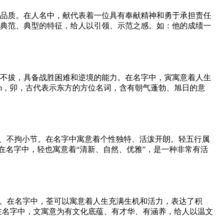
的品质。在人名中，献代表着一位具有奉献精神和勇于承担责任
有典范、典型的特征，给人以引领、示范之感。如：他的成绩一
韧不拔，具备战胜困难和逆境的能力。在名字中，寅寓意着人生
m，卯，古代表示东方的方位名词，含有朝气蓬勃、旭日的意
立、不拘小节。在名字中寓意着个性独特、活泼开朗。轻五行属
在名字中，轻也寓意着“清新、自然、优雅”，是一种非常有活
意。在名字中，荃可以寓意着人生充满生机和活力，表达了积
在名字中，文寓意为有文化底蕴、有才华、有涵养，给人以温文