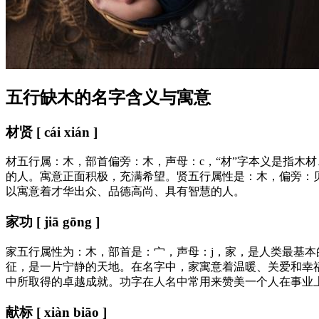
五行缺木的名字含义与寓意
材贤 [ cái xián ]
材五行属：木，部首偏旁：木，声母：c，“材”字本义是指木
的人。寓意正面积极，充满希望。贤五行属性是：木，偏旁：
以寓意着才华出众、品德高尚、具有智慧的人。
家功 [ jiā gōng ]
家五行属性为：木，部首是：宀，声母：j，家，是人类最基
征，是一片宁静的天地。在名字中，家寓意着温暖、关爱和幸
中所取得的卓越成就。功字在人名中常用来赞美一个人在事业
献标 [ xiàn biāo ]