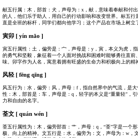
献五行属：木，部首：犬，声母为：x，献，意味着奉献和付
的人，他们乐于助人，用自己的行动影响和改变世界。标五行
直是全班的标杆，同学们都向他学习；这个产品在市场上树立
寅卯 [ yín mǎo ]
寅五行属性：土，偏旁是：宀，声母是：y，寅，本义为虎，
的勇气和坚毅，象征着一个人面对挑战和困难时能够勇往直前
味。卯字作为人名，寓意着拥有旺盛的生命力和积极向上的精
风轻 [ fēng qīng ]
风五行为：水，偏旁：风，声母：f，指自然界中的气流，是
性：木，部首是：车，声母是：q，轻字的本义是“重量轻”，
力和自由的名字。
荃文 [ quán wén ]
荃五行属性为：木，偏旁部首：艹，声母：q，“荃”字是一个
极、向上的精神。文五行是：水，偏旁为：文，声母为：w，