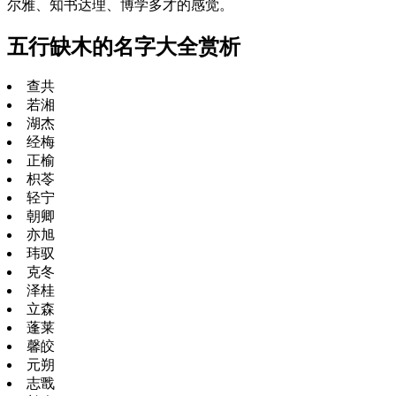
尔雅、知书达理、博学多才的感觉。
五行缺木的名字大全赏析
查共
若湘
湖杰
经梅
正榆
枳苓
轻宁
朝卿
亦旭
玮驭
克冬
泽桂
立森
蓬莱
馨皎
元朔
志戬