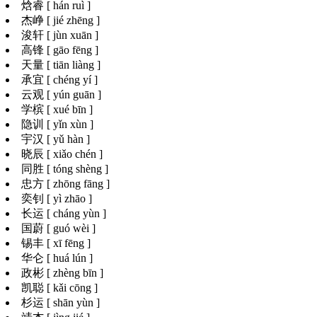
焓睿 [ hán ruì ]
杰峥 [ jié zhēng ]
浚轩 [ jùn xuān ]
高锋 [ gāo fēng ]
天量 [ tiān liàng ]
承宜 [ chéng yí ]
云观 [ yún guān ]
学槟 [ xué bīn ]
隐训 [ yǐn xùn ]
宇汉 [ yǔ hàn ]
晓辰 [ xiǎo chén ]
同胜 [ tóng shèng ]
忠方 [ zhōng fāng ]
奕钊 [ yì zhāo ]
长运 [ cháng yùn ]
国蔚 [ guó wèi ]
锡丰 [ xī fēng ]
华仑 [ huá lún ]
政彬 [ zhèng bīn ]
凯聪 [ kǎi cōng ]
杉运 [ shān yùn ]