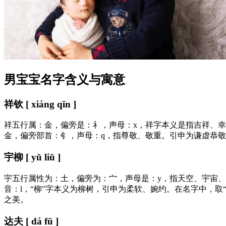
男宝宝名字含义与寓意
祥钦 [ xiáng qīn ]
祥五行属：金，偏旁是：礻，声母：x，祥字本义是指吉祥、
金，偏旁部首：钅，声母：q，指尊敬、敬重。引申为谦虚恭
宇柳 [ yǔ liǔ ]
宇五行属性为：土，偏旁为：宀，声母是：y，指天空、宇宙
音：l，“柳”字本义为柳树，引申为柔软、婉约。在名字中，
之美。
达夫 [ dá fū ]