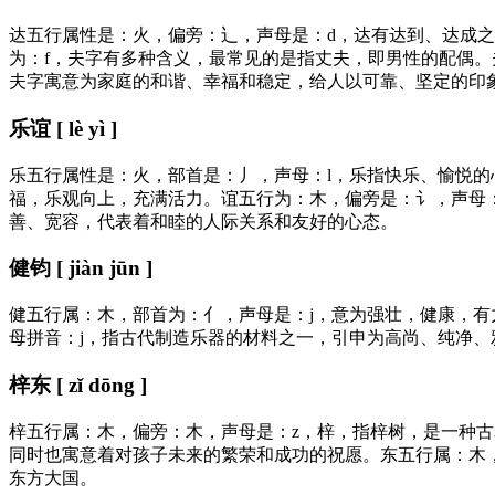
达五行属性是：火，偏旁：辶，声母是：d，达有达到、达成
为：f，夫字有多种含义，最常见的是指丈夫，即男性的配偶
夫字寓意为家庭的和谐、幸福和稳定，给人以可靠、坚定的印
乐谊 [ lè yì ]
乐五行属性是：火，部首是：丿，声母：l，乐指快乐、愉悦
福，乐观向上，充满活力。谊五行为：木，偏旁是：讠，声母
善、宽容，代表着和睦的人际关系和友好的心态。
健钧 [ jiàn jūn ]
健五行属：木，部首为：亻，声母是：j，意为强壮，健康，
母拼音：j，指古代制造乐器的材料之一，引申为高尚、纯净
梓东 [ zǐ dōng ]
梓五行属：木，偏旁：木，声母是：z，梓，指梓树，是一种
同时也寓意着对孩子未来的繁荣和成功的祝愿。东五行属：木
东方大国。