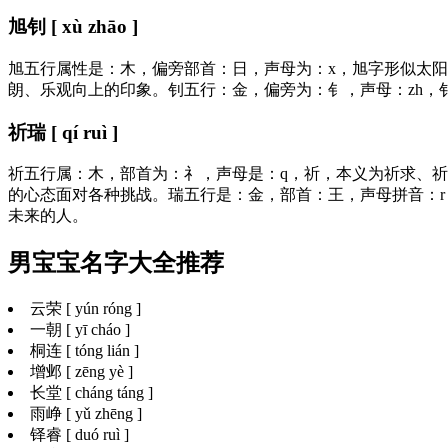
旭钊 [ xù zhāo ]
旭五行属性是：木，偏旁部首：日，声母为：x，旭字形似太
朗、乐观向上的印象。钊五行：金，偏旁为：钅，声母：zh
祈瑞 [ qí ruì ]
祈五行属：木，部首为：礻，声母是：q，祈，本义为祈求、
的心态面对各种挑战。瑞五行是：金，部首：王，声母拼音：
未来的人。
男宝宝名字大全推荐
云荣 [ yún róng ]
一朝 [ yī cháo ]
桐连 [ tóng lián ]
增邺 [ zēng yè ]
长堂 [ cháng táng ]
雨峥 [ yǔ zhēng ]
铎睿 [ duó ruì ]