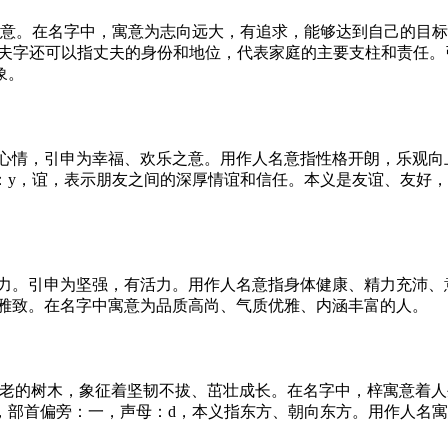
之意。在名字中，寓意为志向远大，有追求，能够达到自己的目
。夫字还可以指丈夫的身份和地位，代表家庭的主要支柱和责任
象。
的心情，引申为幸福、欢乐之意。用作人名意指性格开朗，乐观向
：y，谊，表示朋友之间的深厚情谊和信任。本义是友谊、友好
有力。引申为坚强，有活力。用作人名意指身体健康、精力充沛、
、雅致。在名字中寓意为品质高尚、气质优雅、内涵丰富的人。
古老的树木，象征着坚韧不拔、茁壮成长。在名字中，梓寓意着
，部首偏旁：一，声母：d，本义指东方、朝向东方。用作人名