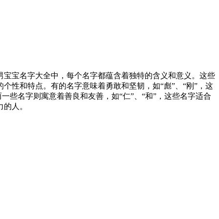
男宝宝名字大全中，每个名字都蕴含着独特的含义和意义。这些
性和特点。有的名字意味着勇敢和坚韧，如“彪”、“刚”，这
一些名字则寓意着善良和友善，如“仁”、“和”，这些名字适合
力的人。