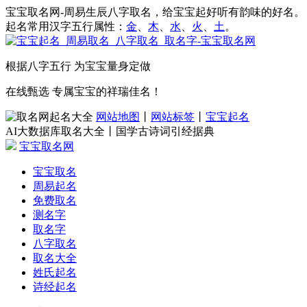
宝宝取名网-周易生辰八字取名，给宝宝起好听有韵味的好名。
起名常用汉字五行属性：
金
、
木
、
水
、
火
、
土
。
根据八字五行 为宝宝量身定做
在线甄选 专属宝宝的祥瑞佳名！
网站地图
丨
网站标签
丨
宝宝起名
AI大数据库取名大全丨国学古诗词引经据典
宝宝取名网
宝宝取名
周易起名
免费取名
测名字
取名字
八字取名
取名大全
姓氏起名
诗经起名