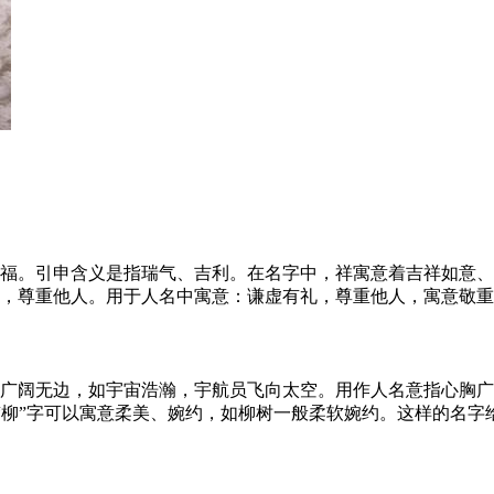
幸福。引申含义是指瑞气、吉利。在名字中，祥寓意着吉祥如意
敬，尊重他人。用于人名中寓意：谦虚有礼，尊重他人，寓意敬
、广阔无边，如宇宙浩瀚，宇航员飞向太空。用作人名意指心胸
取“柳”字可以寓意柔美、婉约，如柳树一般柔软婉约。这样的名