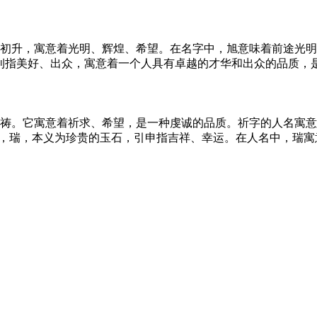
阳初升，寓意着光明、辉煌、希望。在名字中，旭意味着前途光
，钊指美好、出众，寓意着一个人具有卓越的才华和出众的品质，
祈祷。它寓意着祈求、希望，是一种虔诚的品质。祈字的人名寓
r，瑞，本义为珍贵的玉石，引申指吉祥、幸运。在人名中，瑞