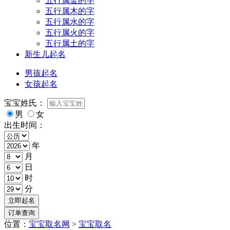
五行属金的字
五行属木的字
五行属水的字
五行属火的字
五行属土的字
新生儿起名
男孩起名
女孩起名
宝宝姓氏：
男
女
出生时间：
年
月
日
时
分
位置：
宝宝取名网
>
宝宝取名