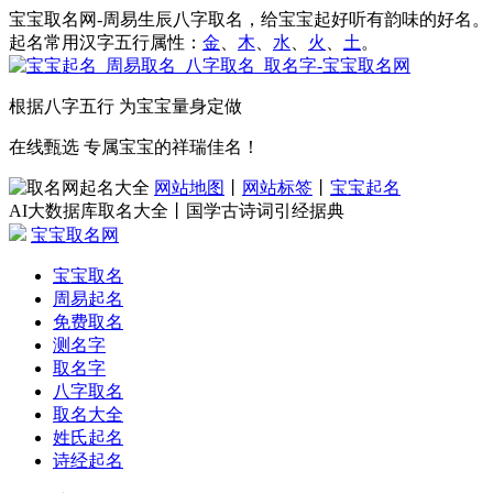
宝宝取名网-周易生辰八字取名，给宝宝起好听有韵味的好名。
起名常用汉字五行属性：
金
、
木
、
水
、
火
、
土
。
根据八字五行 为宝宝量身定做
在线甄选 专属宝宝的祥瑞佳名！
网站地图
丨
网站标签
丨
宝宝起名
AI大数据库取名大全丨国学古诗词引经据典
宝宝取名网
宝宝取名
周易起名
免费取名
测名字
取名字
八字取名
取名大全
姓氏起名
诗经起名