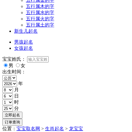
五行属金的字
五行属木的字
五行属水的字
五行属火的字
五行属土的字
新生儿起名
男孩起名
女孩起名
宝宝姓氏：
男
女
出生时间：
年
月
日
时
分
位置：
宝宝取名网
>
生肖起名
>
龙宝宝