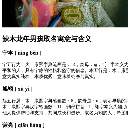
缺木龙年男孩取名寓意与含义
宁本 [ níng běn ]
宁五行为：火，康熙字典笔画是：14，韵母：ig，“宁”字
平和的人，具有宁静的性格和坚守的信念。本五行是：木，康熙
意为真实纯粹，本质优秀，意味着纯净与真实。
旭翊 [ xù yì ]
旭五行属：木，康熙字典笔画数：6，韵母是：u，表示早晨
木，康熙字典汉字笔画数：11，韵母拼音：i，翊字本义为辅
他人提供帮助和支持，共同成长和进步。取名为翊的人，希望
谦亮 [ qiān liàng ]