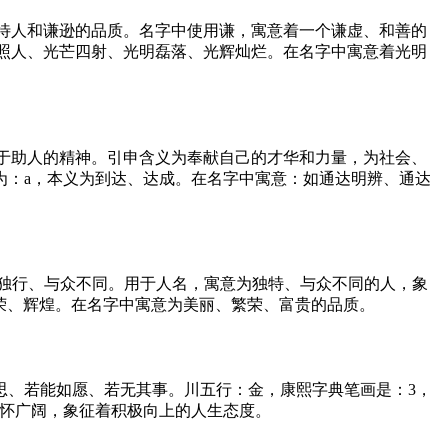
虚待人和谦逊的品质。名字中使用谦，寓意着一个谦虚、和善的
彩照人、光芒四射、光明磊落、光辉灿烂。在名字中寓意着光明
乐于助人的精神。引申含义为奉献自己的才华和力量，为社会、
为：a，本义为到达、达成。在名字中寓意：如通达明辨、通达
、独行、与众不同。用于人名，寓意为独特、与众不同的人，象
繁荣、辉煌。在名字中寓意为美丽、繁荣、富贵的品质。
思、若能如愿、若无其事。川五行：金，康熙字典笔画是：3，
胸怀广阔，象征着积极向上的人生态度。