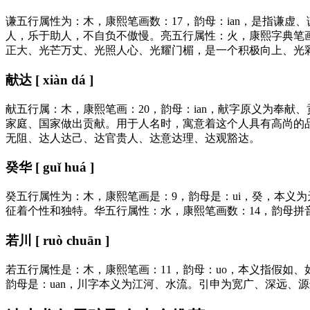
谦五行属性为：木，康熙笔画数：17，韵母：ian，是指谦
人，乐于助人，不自负不傲慢。亮五行属性：火，康熙字典笔画
正大、光芒万丈、光照人心、光耀门楣，是一个积极向上、光
献达 [ xiàn dá ]
献五行属：木，康熙笔画：20，韵母：ian，献字原义为奉
家庭、国家做出贡献。用于人名时，寓意着这个人具有高尚的品
无阻、达人达己、达官贵人、达意达理、达观豁达。
癸华 [ guǐ huá ]
癸五行属性为：木，康熙笔画是：9，韵母是：ui，癸，本义
征着个性和独特。华五行属性：水，康熙笔画数：14，韵母拼
若川 [ ruò chuān ]
若五行属性是：木，康熙笔画：11，韵母：uo，本义指假如
韵母是：uan，川字本义为江河、水流。引申为宽广、深远、