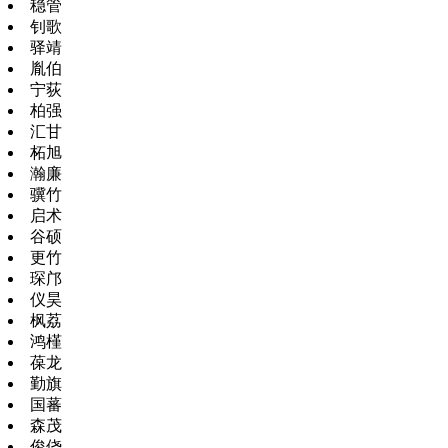
稳管
钊歌
驿靖
胤伯
宁荻
柏强
汇甘
柘旭
瀚廉
骥竹
启术
谷硕
更竹
琛邝
仪昊
枫荔
鸿槿
葆龙
勤旗
国蕃
森茂
俊侥