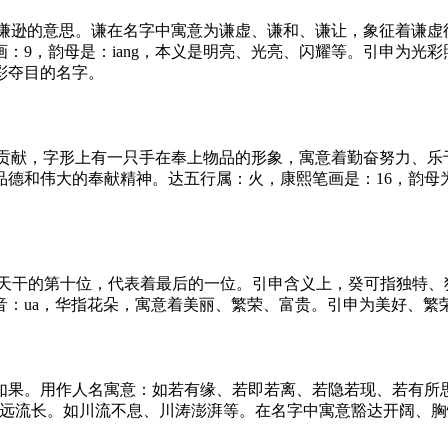
虚、谦逊的意思。谦在名字中寓意为谦虚、谦和、谦让，象征着谦
：9，韵母是：iang，本义是明亮、光亮、闪耀等。引申为光
彩夺目的名字。
献、贡献，字形上有一只手在奉上物品的形象，寓意着勤奋努力、
德和伟大的奉献精神。达五行属：火，康熙笔画是：16，韵母
为天干的第十位，代表着最后的一位。引申含义上，癸可指独特
音：ua，华指花朵，寓意着美丽、繁荣、富贵。引申为美好、
、如果。用作人名寓意：如若有缘、若即若离、若隐若现、若有所
源远流长。如川流不息、川涛澎湃等。在名字中寓意豁达开阔、