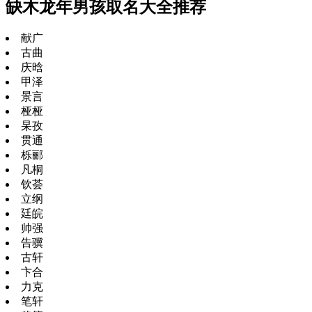
缺木龙年男孩取名大全推荐
献广
古曲
庆晗
甲泽
景言
桠桠
杲孜
贯通
栎郦
凡桐
钦荟
立纲
廷皖
帅强
告骥
古轩
卞合
力克
笔轩