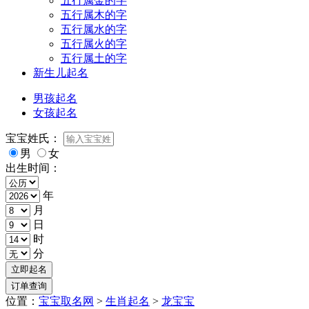
五行属金的字
五行属木的字
五行属水的字
五行属火的字
五行属土的字
新生儿起名
男孩起名
女孩起名
宝宝姓氏：
男
女
出生时间：
年
月
日
时
分
位置：
宝宝取名网
>
生肖起名
>
龙宝宝