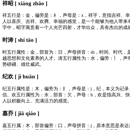
祥昭 [ xiáng zhāo ]
祥五行是：金，偏旁是：礻，声母是：x，祥字，意指吉祥、
人以喜庆、吉祥、欢腾、幸福的感觉，是一个能够为他人带来
字中，昭字寓意着一个人光芒四射，才华出众，具有杰出的成
时涛 [ shí tāo ]
时五行属性：金，部首为：日，声母拼音：sh，时间、时代
越思想和文化素养的人才。涛五行属性为：水，偏旁：氵，声
势磅礴、雄壮威武。
纪欢 [ jì huān ]
纪五行属性是：木，偏旁为：纟，声母是：j，纪，本义为记
信。欢五行属性为：水，部首：欠，声母：h，欢是指高兴、
人以积极向上、充满活力的感觉。
嘉乔 [ jiā qiáo ]
嘉五行属：木，部首偏旁：口，声母拼音：j，原本意思是表