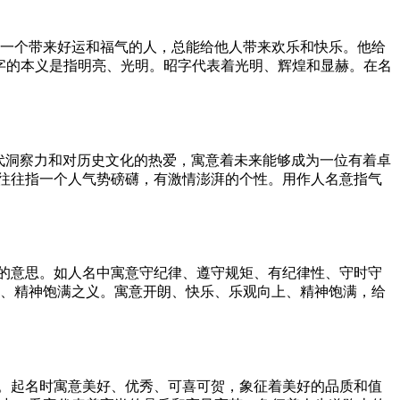
是一个带来好运和福气的人，总能给他人带来欢乐和快乐。他给
字的本义是指明亮、光明。昭字代表着光明、辉煌和显赫。在名
代洞察力和对历史文化的热爱，寓意着未来能够成为一位有着卓
往往指一个人气势磅礴，有激情澎湃的个性。用作人名意指气
的意思。如人名中寓意守纪律、遵守规矩、有纪律性、守时守
悦、精神饱满之义。寓意开朗、快乐、乐观向上、精神饱满，给
。起名时寓意美好、优秀、可喜可贺，象征着美好的品质和值