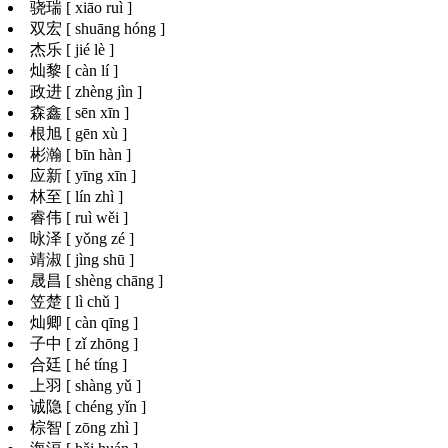
骁瑞 [ xiāo ruì ]
双宏 [ shuāng hóng ]
杰乐 [ jié lè ]
灿黎 [ càn lí ]
政进 [ zhèng jìn ]
森鑫 [ sēn xīn ]
根旭 [ gēn xù ]
彬瀚 [ bīn hàn ]
应新 [ yīng xīn ]
林至 [ lín zhì ]
睿伟 [ ruì wěi ]
咏泽 [ yǒng zé ]
靖淑 [ jìng shū ]
晟昌 [ shèng chāng ]
笠楚 [ lì chǔ ]
灿卿 [ càn qīng ]
子中 [ zǐ zhōng ]
合廷 [ hé tíng ]
上羽 [ shàng yǔ ]
诚隐 [ chéng yǐn ]
棕智 [ zōng zhì ]