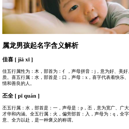
属龙男孩起名字含义解析
佳喜 [ jiā xǐ ]
佳五行属性为：木，部首为：亻，声母拼音：j，意为好、美
质。喜五行属：水，部首是：口，声母：x，喜字代表着快乐
情和善良的人。
丕全 [ pī quán ]
丕五行属：水，部首是：一，声母是：p，丕，意为宽广、广
才华和内涵。全五行属：火，偏旁部首：入，声母为：q，全
意、全力以赴，是一种褒义的称谓。