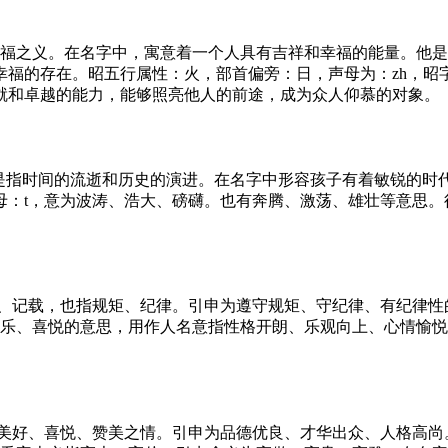
幸福之义。在名字中，寓意着一个人具有吉祥和幸福的能量。他
幸福的存在。昭五行属性：火，部首偏旁：日，声母为：zh，昭
就和卓越的能力，能够照亮他人的前途，成为众人仰慕的对象。
，是指时间的流逝和历史的演进。在名字中形容孩子有着敏锐的时
母：t，意为波涛、浩大、磅礴。也有奔腾、激荡、雄壮等意思。
录、记载，也指规矩、纪律。引申为遵守规矩、守纪律、有纪律性
快乐、喜悦的意思，用作人名意指性格开朗、乐观向上、心情愉
达美好、喜悦、赞美之情。引申为品德优良、才华出众、人格高尚