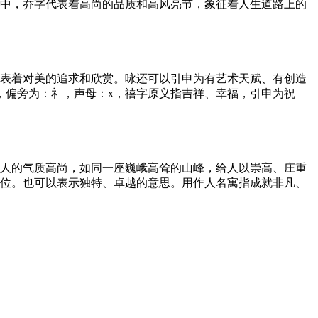
字中，乔字代表着高尚的品质和高风亮节，象征着人生道路上的
代表着对美的追求和欣赏。咏还可以引申为有艺术天赋、有创造
，偏旁为：礻，声母：x，禧字原义指吉祥、幸福，引申为祝
个人的气质高尚，如同一座巍峨高耸的山峰，给人以崇高、庄重
地位。也可以表示独特、卓越的意思。用作人名寓指成就非凡、