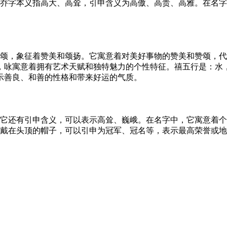
，乔字本义指高大、高耸，引申含义为高傲、高贵、高雅。在名
歌颂，象征着赞美和颂扬。它寓意着对美好事物的赞美和赞颂，
，咏寓意着拥有艺术天赋和独特魅力的个性特征。禧五行是：水
示善良、和善的性格和带来好运的气质。
。它还有引申含义，可以表示高耸、巍峨。在名字中，它寓意着
指戴在头顶的帽子，可以引申为冠军、冠名等，表示最高荣誉或