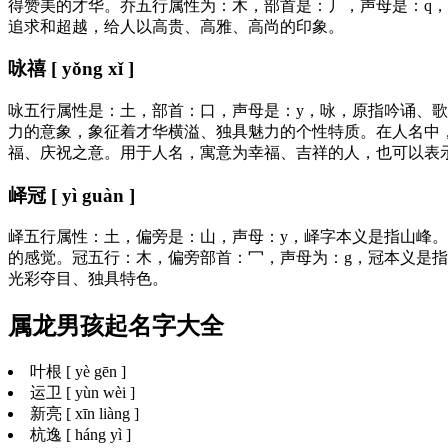
得赞美的才华。乔五行属性为：木，部首是：丿，声母是：q
追求和超越，给人以高贵、高雅、高尚的印象。
咏禧 [ yǒng xǐ ]
咏五行属性是：土，部首：口，声母是：y，咏，原指吟诵、
力的意象，象征着才华横溢、独具魅力的个性特质。在人名中
福、庆祝之意。用于人名，寓意为幸福、吉祥的人，也可以表
峄冠 [ yì guàn ]
峄五行属性：土，偏旁是：山，声母：y，峄字本义是指山峰
的感觉。冠五行：木，偏旁部首：冖，声母为：g，冠本义是
光彩夺目、独具特色。
属龙男孩起名字大全
叶根 [ yè gēn ]
运卫 [ yùn wèi ]
新亮 [ xīn liàng ]
杭逸 [ háng yì ]