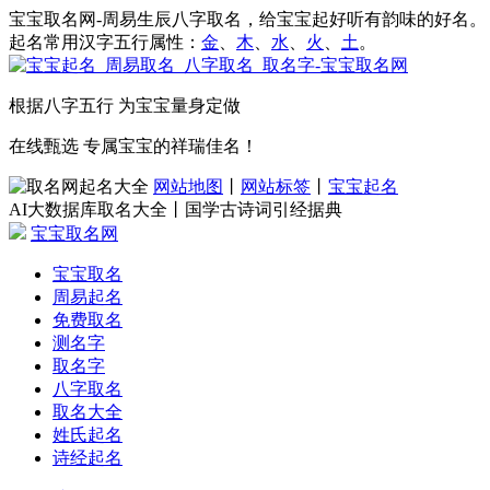
宝宝取名网-周易生辰八字取名，给宝宝起好听有韵味的好名。
起名常用汉字五行属性：
金
、
木
、
水
、
火
、
土
。
根据八字五行 为宝宝量身定做
在线甄选 专属宝宝的祥瑞佳名！
网站地图
丨
网站标签
丨
宝宝起名
AI大数据库取名大全丨国学古诗词引经据典
宝宝取名网
宝宝取名
周易起名
免费取名
测名字
取名字
八字取名
取名大全
姓氏起名
诗经起名