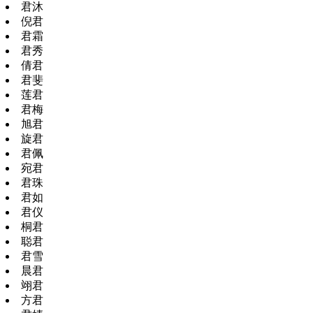
君沐
倪君
君霜
君秀
倩君
君斐
莲君
君梅
旭君
旋君
君佩
宛君
君珠
君如
君仪
桐君
聪君
君雪
晨君
翊君
方君