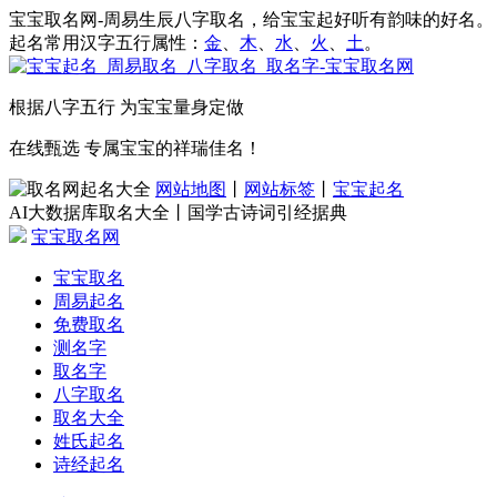
宝宝取名网-周易生辰八字取名，给宝宝起好听有韵味的好名。
起名常用汉字五行属性：
金
、
木
、
水
、
火
、
土
。
根据八字五行 为宝宝量身定做
在线甄选 专属宝宝的祥瑞佳名！
网站地图
丨
网站标签
丨
宝宝起名
AI大数据库取名大全丨国学古诗词引经据典
宝宝取名网
宝宝取名
周易起名
免费取名
测名字
取名字
八字取名
取名大全
姓氏起名
诗经起名