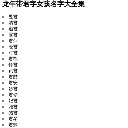
龙年带君字女孩名字大全集
昱君
清君
燕君
雯君
君萍
晓君
时君
君郡
怀君
贞君
君喆
君安
妙君
君珍
妃君
雅君
皓君
君琴
君蝶