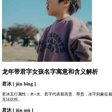
龙年带君字女孩名字寓意和含义解析
君冰 [ jūn bīng ]
君冰五行属性：木+水。君字代表着高贵、尊贵，冰字则象征
无法抗拒。
君沐 [ jūn mù ]