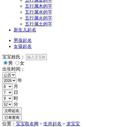
五行属金的字
五行属木的字
五行属水的字
五行属火的字
五行属土的字
新生儿起名
男孩起名
女孩起名
宝宝姓氏：
男
女
出生时间：
年
月
日
时
分
位置：
宝宝取名网
>
生肖起名
>
龙宝宝