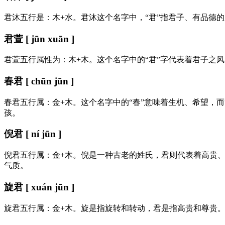
君沐五行是：木+水。君沐这个名字中，“君”指君子、有品德
君萱 [ jūn xuān ]
君萱五行属性为：木+木。这个名字中的“君”字代表着君子之
春君 [ chūn jūn ]
春君五行属：金+木。这个名字中的“春”意味着生机、希望，
孩。
倪君 [ ní jūn ]
倪君五行属：金+木。倪是一种古老的姓氏，君则代表着高贵
气质。
旋君 [ xuán jūn ]
旋君五行属：金+木。旋是指旋转和转动，君是指高贵和尊贵