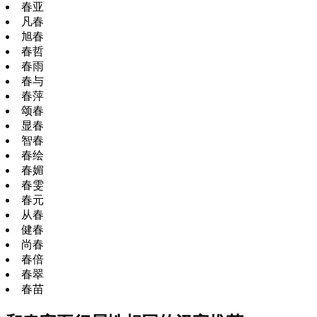
春亚
凡春
旭春
春哲
春雨
春与
春萍
颂春
显春
智春
春绘
春媚
春雯
春元
从春
健春
尚春
春倍
春翠
春苗