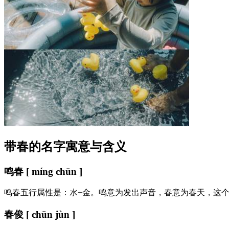
带春的名字寓意与含义
鸣春 [ míng chūn ]
鸣春五行属性是：水+金。鸣意为发出声音，春意为春天，这
春俊 [ chūn jùn ]