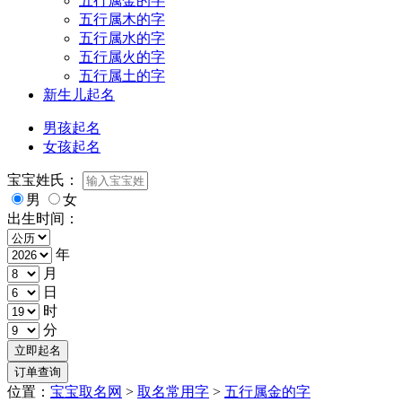
五行属金的字
五行属木的字
五行属水的字
五行属火的字
五行属土的字
新生儿起名
男孩起名
女孩起名
宝宝姓氏：
男
女
出生时间：
年
月
日
时
分
位置：
宝宝取名网
>
取名常用字
>
五行属金的字