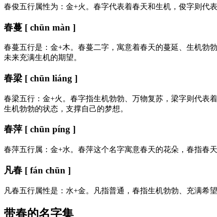
春俊五行属性为：金+火。春字代表着春天和生机，俊字则代
春蔓 [ chūn màn ]
春蔓五行是：金+木。春蔓二字，寓意着春天的蔓延、生机勃
未来充满生机的期望。
春梁 [ chūn liáng ]
春梁五行：金+火。春字指生机勃勃、万物复苏，梁字则代表
生机勃勃的状态，支撑自己的梦想。
春萍 [ chūn píng ]
春萍五行属：金+水。春萍这个名字寓意春天的花朵，春指春
凡春 [ fán chūn ]
凡春五行属性是：水+金。凡指普通，春指生机勃勃、充满希
带春的名字集