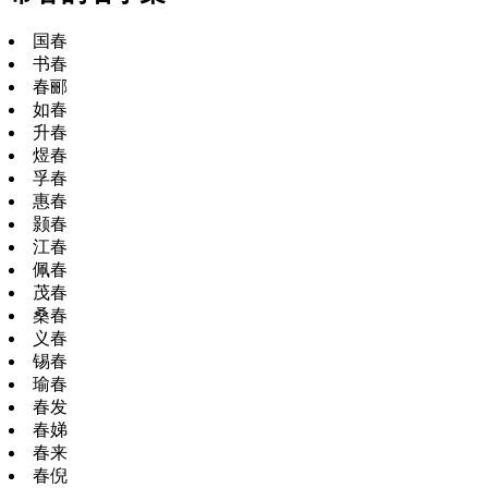
国春
书春
春郦
如春
升春
煜春
孚春
惠春
颢春
江春
佩春
茂春
桑春
义春
锡春
瑜春
春发
春娣
春来
春倪