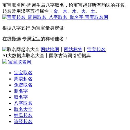
宝宝取名网-周易生辰八字取名，给宝宝起好听有韵味的好名。
起名常用汉字五行属性：
金
、
木
、
水
、
火
、
土
。
根据八字五行 为宝宝量身定做
在线甄选 专属宝宝的祥瑞佳名！
网站地图
丨
网站标签
丨
宝宝起名
AI大数据库取名大全丨国学古诗词引经据典
宝宝取名网
宝宝取名
周易起名
免费取名
测名字
取名字
八字取名
取名大全
姓氏起名
诗经起名