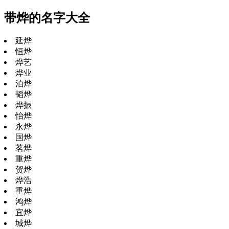
带烨的名字大全
延烨
恒烨
烨艺
烨业
泊烨
韬烨
烨振
怡烨
永烨
国烨
茗烨
重烨
贺烨
烨浩
重烨
鸿烨
宜烨
城烨