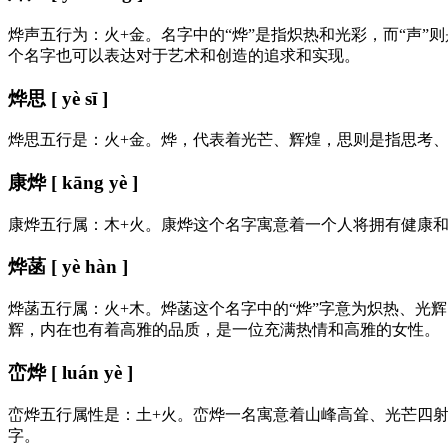
烨声五行为：火+金。名字中的“烨”是指炽热和光彩，而“声
个名字也可以表达对于艺术和创造的追求和实现。
烨思 [ yè sī ]
烨思五行是：火+金。烨，代表着光芒、辉煌，思则是指思考
康烨 [ kāng yè ]
康烨五行属：木+火。康烨这个名字寓意着一个人将拥有健康和
烨菡 [ yè hàn ]
烨菡五行属：火+木。烨菡这个名字中的“烨”字意为炽热、光
辉，内在也有着高雅的品质，是一位充满热情和高雅的女性。
峦烨 [ luán yè ]
峦烨五行属性是：土+火。峦烨一名寓意着山峰高耸、光芒四
字。