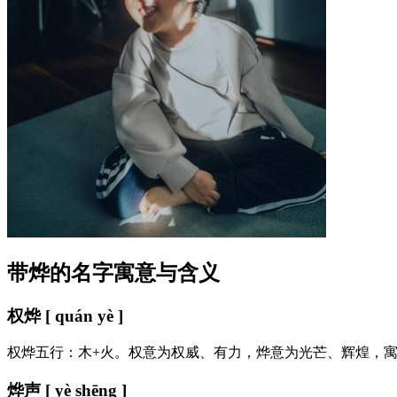
带烨的名字寓意与含义
权烨 [ quán yè ]
权烨五行：木+火。权意为权威、有力，烨意为光芒、辉煌，
烨声 [ yè shēng ]