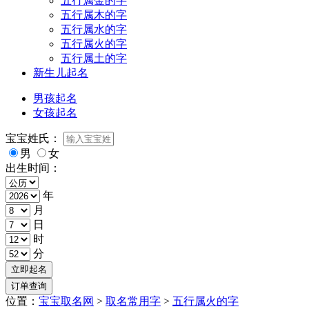
五行属金的字
五行属木的字
五行属水的字
五行属火的字
五行属土的字
新生儿起名
男孩起名
女孩起名
宝宝姓氏：
男
女
出生时间：
年
月
日
时
分
位置：
宝宝取名网
>
取名常用字
>
五行属火的字