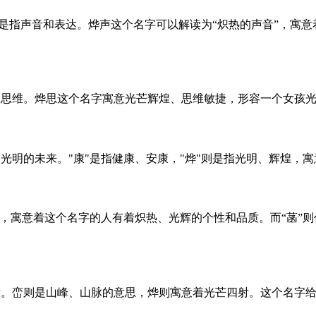
”则是指声音和表达。烨声这个名字可以解读为“炽热的声音”，寓
、思维。烨思这个名字寓意光芒辉煌、思维敏捷，形容一个女孩
光明的未来。"康"是指健康、安康，"烨"则是指光明、辉煌，
辉，寓意着这个名字的人有着炽热、光辉的个性和品质。而“菡”
射。峦则是山峰、山脉的意思，烨则寓意着光芒四射。这个名字