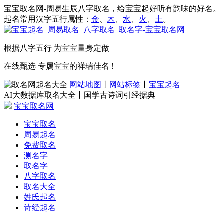
宝宝取名网-周易生辰八字取名，给宝宝起好听有韵味的好名。
起名常用汉字五行属性：
金
、
木
、
水
、
火
、
土
。
根据八字五行 为宝宝量身定做
在线甄选 专属宝宝的祥瑞佳名！
网站地图
丨
网站标签
丨
宝宝起名
AI大数据库取名大全丨国学古诗词引经据典
宝宝取名网
宝宝取名
周易起名
免费取名
测名字
取名字
八字取名
取名大全
姓氏起名
诗经起名