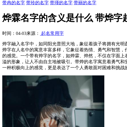
带冉的名字
带玲的名字
带瑾的名字
带丽的名字
烨霖名字的含义是什么 带烨字
时间：04-03
来源：
起名常用字
烨字融入名字中，如同阳光普照大地，象征着孩子将拥有光明
烨字在人名中的寓意丰富多样，它象征着热情、勇气和智慧，
的感觉。一个带有烨字的名字，如烨霖、烨然，不仅在字面上
溢的形象，让人不由自主地被吸引。带烨的名字寓意着勇气和
一种积极向上的感觉，更是表达了一个人勇敢面对困难和挑战