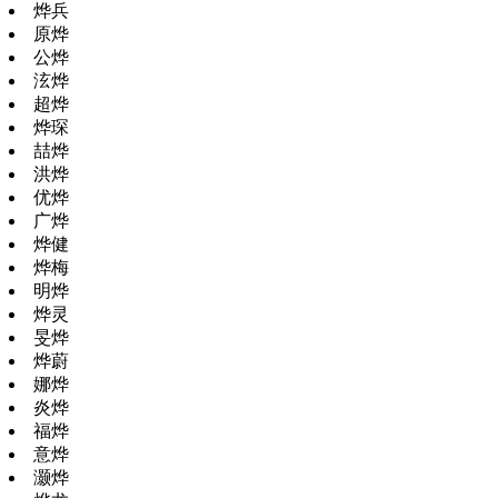
烨兵
原烨
公烨
泫烨
超烨
烨琛
喆烨
洪烨
优烨
广烨
烨健
烨梅
明烨
烨灵
旻烨
烨蔚
娜烨
炎烨
福烨
意烨
灏烨